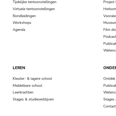
Tijdelijke tentoonstellingen
Projec
Virtuele tentoonstellingen
Herkoms
Rondleidingen
Voorale
Workshops
Museum
Agenda
Film di
Podcas
Publicat
Wetensc
LEREN
ONDE
Kleuter- & lagere school
Ontdek
Middelbare school
Publicat
Leerkrachten
Wetensc
Stages & studieverblijven
Stages 
Contact