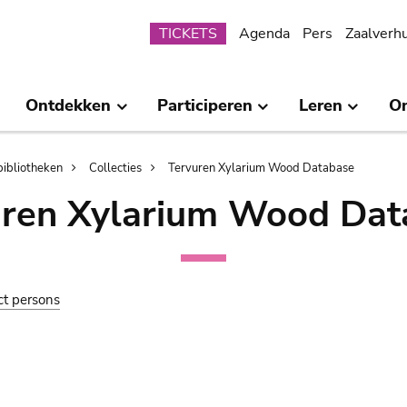
Submenu
TICKETS
Agenda
Pers
Zaalverh
Ontdekken
Participeren
Leren
O
bibliotheken
Collecties
Tervuren Xylarium Wood Database
uren Xylarium Wood Dat
ct persons