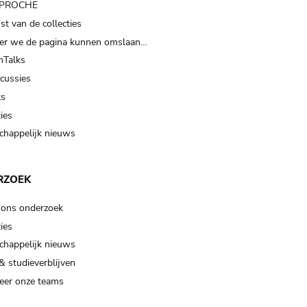
t PROCHE
t van de collecties
er we de pagina kunnen omslaan…
Talks
scussies
ts
ies
happelijk nieuws
RZOEK
 ons onderzoek
ies
happelijk nieuws
& studieverblijven
eer onze teams