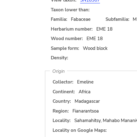
View taxon:
SN18307
Taxon lower than:
Familia:
Fabaceae
Subfamilia:
M
Herbarium number:
EME 18
Wood number:
EME 18
Sample form:
Wood block
Density:
Origin
Collector:
Emeline
Continent:
Africa
Country:
Madagascar
Region:
Fianarantsoa
Locality:
Sahamahitsy, Mahabo Mananiv
Locality on Google Maps: