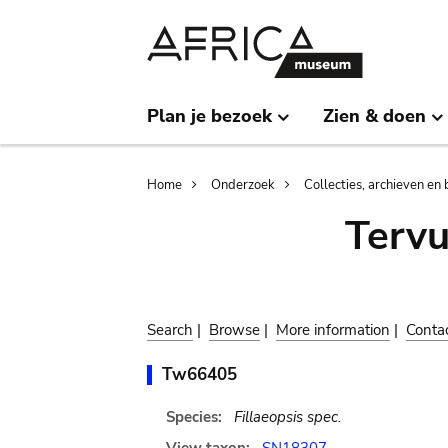
Skip
Skip
to
to
main
search
content
Plan je bezoek
Zien & doen
Breadcrumb
Home
Onderzoek
Collecties, archieven en 
Terv
Search
|
Browse
|
More information
|
Conta
Tw66405
Species:
Fillaeopsis spec.