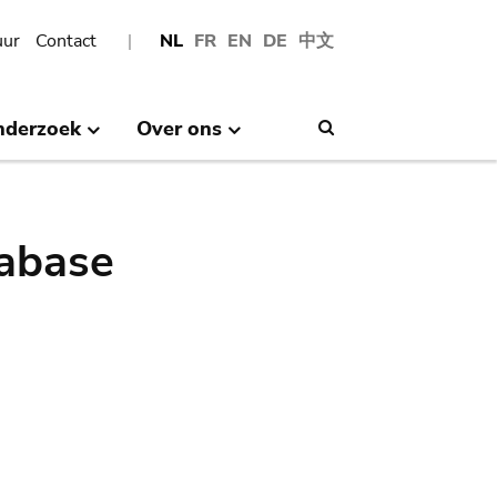
uur
Contact
NL
FR
EN
DE
中文
nderzoek
Over ons
Search
abase