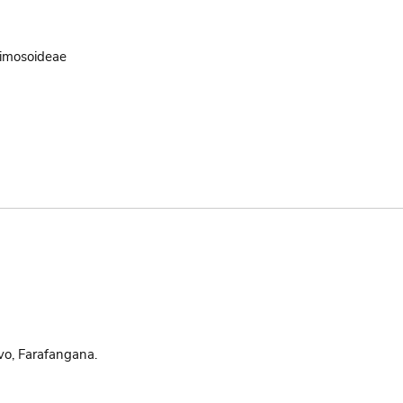
imosoideae
o, Farafangana.