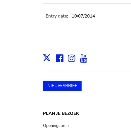
Entry date:
10/07/2014
Facebook
Instagram
Youtube
Print
X
NIEUWSBRIEF
Main
PLAN JE BEZOEK
navigation
Openingsuren