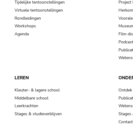
Tijdelijke tentoonstellingen
Projec
Virtuele tentoonstellingen
Herkoms
Rondleidingen
Voorale
Workshops
Museum
Agenda
Film di
Podcas
Publicat
Wetensc
LEREN
ONDE
Kleuter- & lagere school
Ontdek
Middelbare school
Publicat
Leerkrachten
Wetensc
Stages & studieverblijven
Stages 
Contact