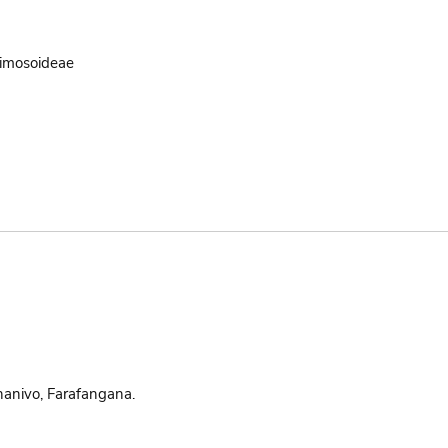
imosoideae
nivo, Farafangana.