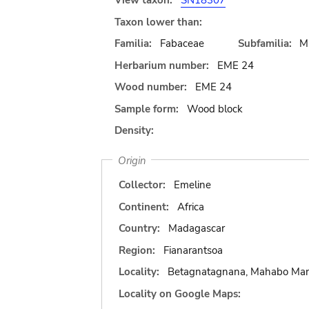
View taxon:
SN18307
Taxon lower than:
Familia:
Fabaceae
Subfamilia:
M
Herbarium number:
EME 24
Wood number:
EME 24
Sample form:
Wood block
Density:
Origin
Collector:
Emeline
Continent:
Africa
Country:
Madagascar
Region:
Fianarantsoa
Locality:
Betagnatagnana, Mahabo Mana
Locality on Google Maps: