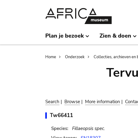
Skip
Skip
to
to
main
search
content
Plan je bezoek
Zien & doen
Breadcrumb
Home
Onderzoek
Collecties, archieven en 
Terv
Search
|
Browse
|
More information
|
Conta
Tw66411
Species:
Fillaeopsis spec.