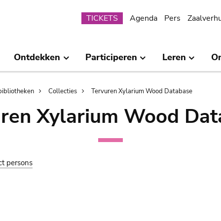
Submenu
TICKETS
Agenda
Pers
Zaalverh
Ontdekken
Participeren
Leren
O
bibliotheken
Collecties
Tervuren Xylarium Wood Database
uren Xylarium Wood Dat
ct persons