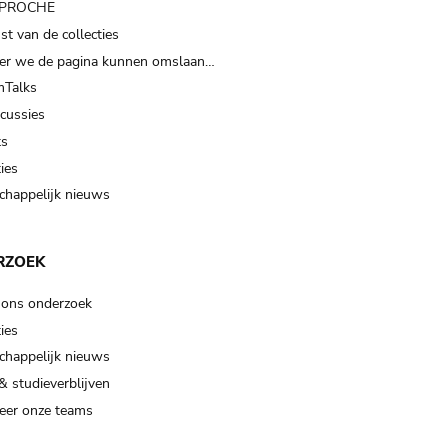
t PROCHE
t van de collecties
er we de pagina kunnen omslaan…
Talks
scussies
ts
ies
happelijk nieuws
RZOEK
 ons onderzoek
ies
happelijk nieuws
& studieverblijven
eer onze teams