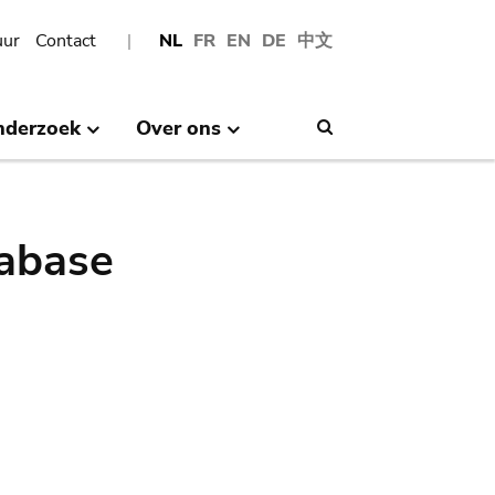
uur
Contact
NL
FR
EN
DE
中文
nderzoek
Over ons
Search
abase