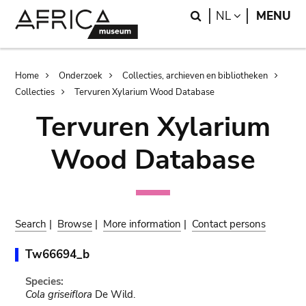
Skip
Skip
Search
LANGUAGE
NL
MENU
to
to
main
search
content
Breadcrumb
Home
Onderzoek
Collecties, archieven en bibliotheken
Collecties
Tervuren Xylarium Wood Database
Tervuren Xylarium
Wood Database
Search
|
Browse
|
More information
|
Contact persons
Tw66694_b
Species:
Cola griseiflora
De Wild.