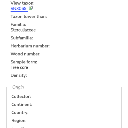
View taxon:
SN3069
Taxon lower than:
Familia:
Sterculiaceae
Subfamilia:
Herbarium number:
Wood number:
Sample form:
Tree core
Density:
Origin
Collector:
Continent:
Country:
Region: