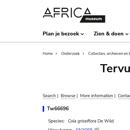
Skip
Skip
to
to
main
search
content
Plan je bezoek
Zien & doen
Breadcrumb
Home
Onderzoek
Collecties, archieven en 
Terv
Search
|
Browse
|
More information
|
Conta
Tw66696
Species:
Cola griseiflora
De Wild.