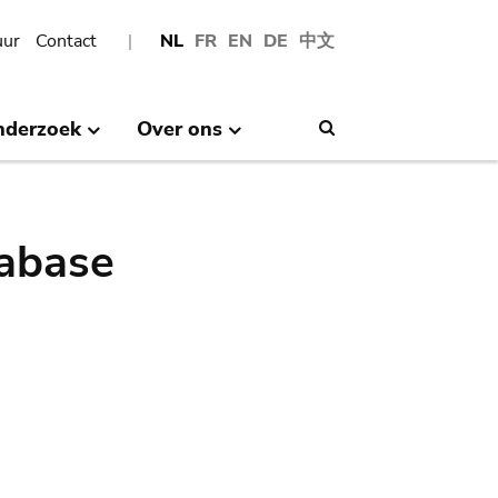
uur
Contact
NL
FR
EN
DE
中文
nderzoek
Over ons
Search
abase