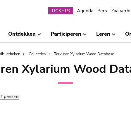
Submenu
TICKETS
Agenda
Pers
Zaalverh
Ontdekken
Participeren
Leren
O
bibliotheken
Collecties
Tervuren Xylarium Wood Database
uren Xylarium Wood Dat
ct persons