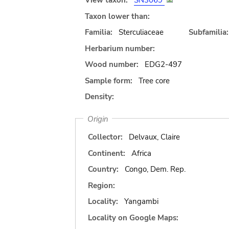
View taxon:
SN3069
Taxon lower than:
Familia:
Sterculiaceae
Subfamilia:
Herbarium number:
Wood number:
EDG2-497
Sample form:
Tree core
Density:
Origin
Collector:
Delvaux, Claire
Continent:
Africa
Country:
Congo, Dem. Rep.
Region:
Locality:
Yangambi
Locality on Google Maps: