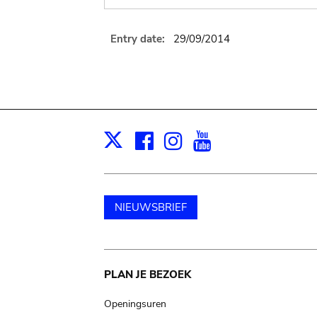
Entry date:
29/09/2014
Facebook
Instagram
Youtube
Print
X
NIEUWSBRIEF
Main
PLAN JE BEZOEK
navigation
Openingsuren