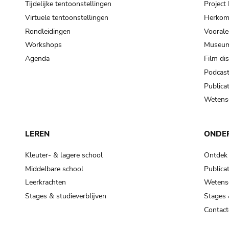
Tijdelijke tentoonstellingen
Projec
Virtuele tentoonstellingen
Herkoms
Rondleidingen
Voorale
Workshops
Museum
Agenda
Film di
Podcas
Publicat
Wetensc
LEREN
ONDE
Kleuter- & lagere school
Ontdek
Middelbare school
Publicat
Leerkrachten
Wetensc
Stages & studieverblijven
Stages 
Contact