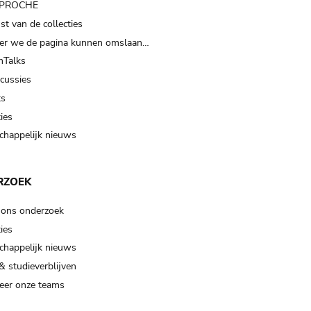
t PROCHE
t van de collecties
er we de pagina kunnen omslaan…
Talks
scussies
ts
ies
happelijk nieuws
RZOEK
 ons onderzoek
ies
happelijk nieuws
& studieverblijven
eer onze teams