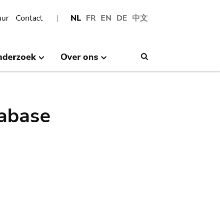
uur
Contact
NL
FR
EN
DE
中文
nderzoek
Over ons
Search
abase