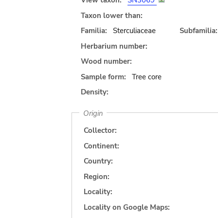
View taxon:
SN3069
Taxon lower than:
Familia:
Sterculiaceae
Subfamilia:
Herbarium number:
Wood number:
Sample form:
Tree core
Density:
Origin
Collector:
Continent:
Country:
Region:
Locality:
Locality on Google Maps: