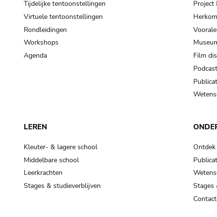
Tijdelijke tentoonstellingen
Projec
Virtuele tentoonstellingen
Herkoms
Rondleidingen
Voorale
Workshops
Museum
Agenda
Film di
Podcas
Publicat
Wetensc
LEREN
ONDE
Kleuter- & lagere school
Ontdek
Middelbare school
Publicat
Leerkrachten
Wetensc
Stages & studieverblijven
Stages 
Contact