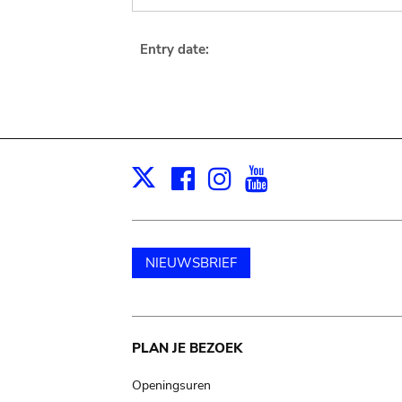
Entry date:
Facebook
Instagram
Youtube
Print
X
NIEUWSBRIEF
Main
PLAN JE BEZOEK
navigation
Openingsuren