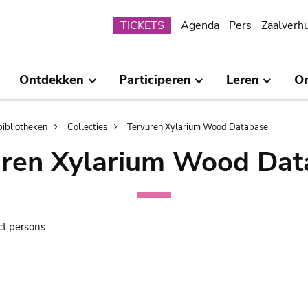
Submenu
TICKETS
Agenda
Pers
Zaalverh
Ontdekken
Participeren
Leren
O
bibliotheken
Collecties
Tervuren Xylarium Wood Database
uren Xylarium Wood Dat
ct persons