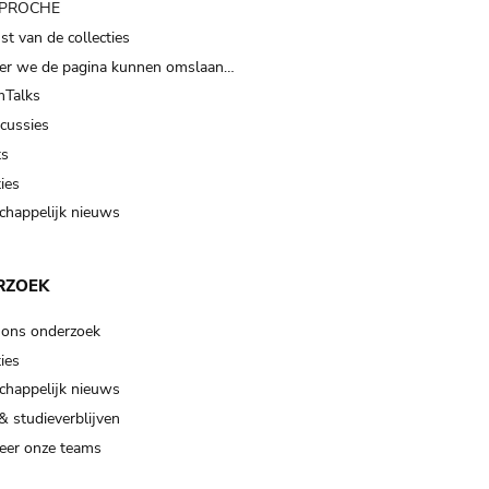
t PROCHE
t van de collecties
er we de pagina kunnen omslaan…
Talks
scussies
ts
ies
happelijk nieuws
RZOEK
 ons onderzoek
ies
happelijk nieuws
& studieverblijven
eer onze teams