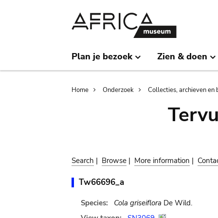
Skip
Skip
to
to
main
search
content
Plan je bezoek
Zien & doen
Breadcrumb
Home
Onderzoek
Collecties, archieven en 
Terv
Search
|
Browse
|
More information
|
Conta
Tw66696_a
Species:
Cola griseiflora
De Wild.