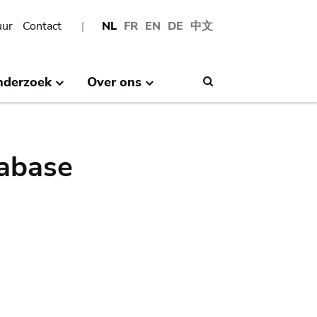
uur
Contact
NL
FR
EN
DE
中文
nderzoek
Over ons
Search
abase