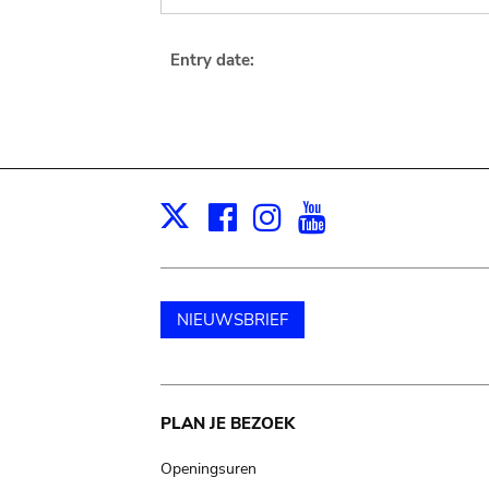
Entry date:
Facebook
Instagram
Youtube
Print
X
NIEUWSBRIEF
Main
PLAN JE BEZOEK
navigation
Openingsuren