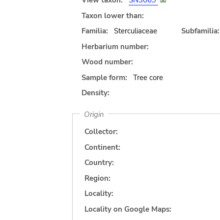
View taxon:
SN3069
Taxon lower than:
Familia:
Sterculiaceae
Subfamilia:
Herbarium number:
Wood number:
Sample form:
Tree core
Density:
Origin
Collector:
Continent:
Country:
Region:
Locality:
Locality on Google Maps: