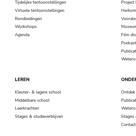
Tijdelijke tentoonstellingen
Projec
Virtuele tentoonstellingen
Herkoms
Rondleidingen
Voorale
Workshops
Museum
Agenda
Film di
Podcas
Publicat
Wetensc
LEREN
ONDE
Kleuter- & lagere school
Ontdek
Middelbare school
Publicat
Leerkrachten
Wetensc
Stages & studieverblijven
Stages 
Contact