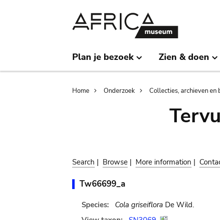
Skip
Skip
to
to
main
search
content
Plan je bezoek
Zien & doen
Breadcrumb
Home
Onderzoek
Collecties, archieven en 
Terv
Search
|
Browse
|
More information
|
Conta
Tw66699_a
Species:
Cola griseiflora
De Wild.