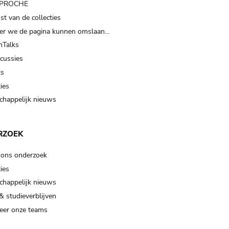
t PROCHE
t van de collecties
er we de pagina kunnen omslaan…
Talks
scussies
ts
ies
happelijk nieuws
RZOEK
 ons onderzoek
ies
happelijk nieuws
& studieverblijven
eer onze teams