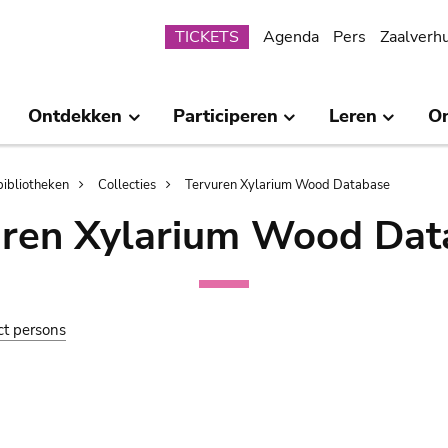
Submenu
TICKETS
Agenda
Pers
Zaalverh
Ontdekken
Participeren
Leren
O
bibliotheken
Collecties
Tervuren Xylarium Wood Database
uren Xylarium Wood Dat
ct persons