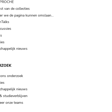
t PROCHE
t van de collecties
er we de pagina kunnen omslaan…
Talks
scussies
ts
ies
happelijk nieuws
RZOEK
 ons onderzoek
ies
happelijk nieuws
& studieverblijven
eer onze teams