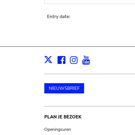
Entry date:
Facebook
Instagram
Youtube
Print
X
NIEUWSBRIEF
Main
PLAN JE BEZOEK
navigation
Openingsuren