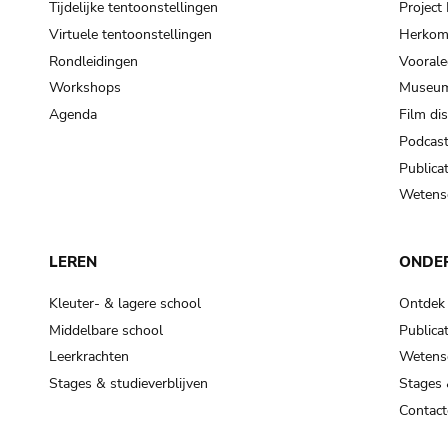
Tijdelijke tentoonstellingen
Projec
Virtuele tentoonstellingen
Herkoms
Rondleidingen
Voorale
Workshops
Museum
Agenda
Film di
Podcas
Publicat
Wetensc
LEREN
ONDE
Kleuter- & lagere school
Ontdek
Middelbare school
Publicat
Leerkrachten
Wetensc
Stages & studieverblijven
Stages 
Contact