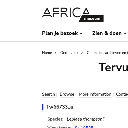
Skip
Skip
to
to
main
search
content
Plan je bezoek
Zien & doen
Breadcrumb
Home
Onderzoek
Collecties, archieven en 
Terv
Search
|
Browse
|
More information
|
Conta
Tw66733_a
Species:
Leplaea thompsonii