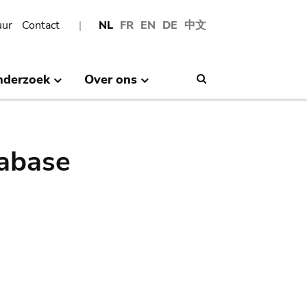
uur
Contact
NL
FR
EN
DE
中文
nderzoek
Over ons
Search
abase