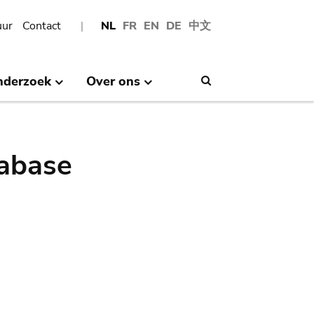
uur
Contact
NL
FR
EN
DE
中文
nderzoek
Over ons
Search
abase