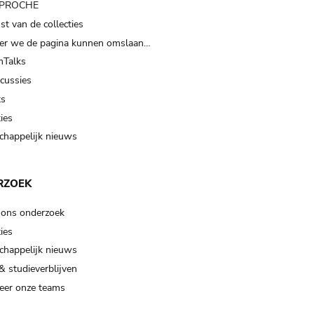
t PROCHE
t van de collecties
er we de pagina kunnen omslaan…
Talks
scussies
ts
ies
happelijk nieuws
RZOEK
 ons onderzoek
ies
happelijk nieuws
& studieverblijven
eer onze teams