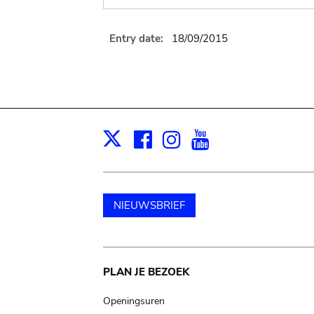
Entry date:
18/09/2015
Facebook
Instagram
Youtube
Print
X
NIEUWSBRIEF
Main
PLAN JE BEZOEK
navigation
Openingsuren