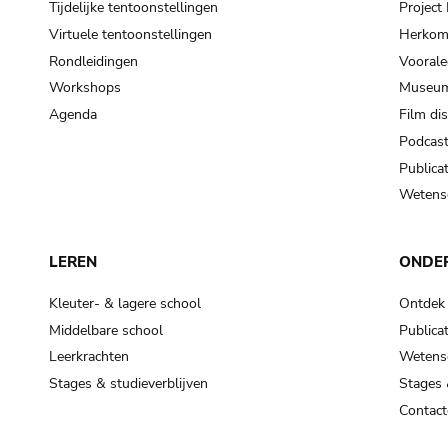
Tijdelijke tentoonstellingen
Projec
Virtuele tentoonstellingen
Herkoms
Rondleidingen
Voorale
Workshops
Museum
Agenda
Film di
Podcas
Publicat
Wetensc
LEREN
ONDE
Kleuter- & lagere school
Ontdek
Middelbare school
Publicat
Leerkrachten
Wetensc
Stages & studieverblijven
Stages 
Contact