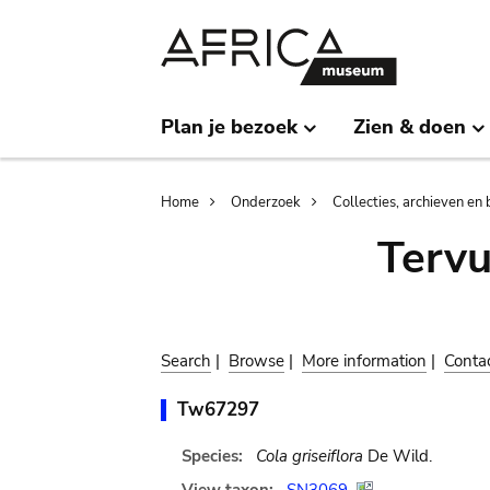
Skip
Skip
to
to
main
search
content
Plan je bezoek
Zien & doen
Breadcrumb
Home
Onderzoek
Collecties, archieven en 
Terv
Search
|
Browse
|
More information
|
Conta
Tw67297
Species:
Cola griseiflora
De Wild.