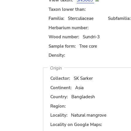
View taxon:
SN3069
Taxon lower than:
Familia:
Sterculiaceae
Subfamilia:
Herbarium number:
Wood number:
Sundri-3
Sample form:
Tree core
Density:
Origin
Collector:
SK Sarker
Continent:
Asia
Country:
Bangladesh
Region:
Locality:
Natural mangrove
Locality on Google Maps: