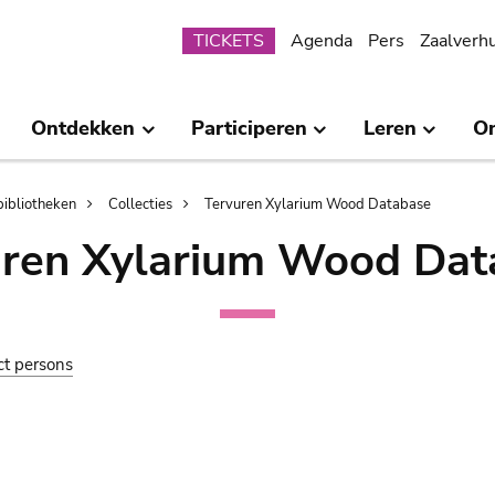
Submenu
TICKETS
Agenda
Pers
Zaalverh
Ontdekken
Participeren
Leren
O
bibliotheken
Collecties
Tervuren Xylarium Wood Database
uren Xylarium Wood Dat
ct persons