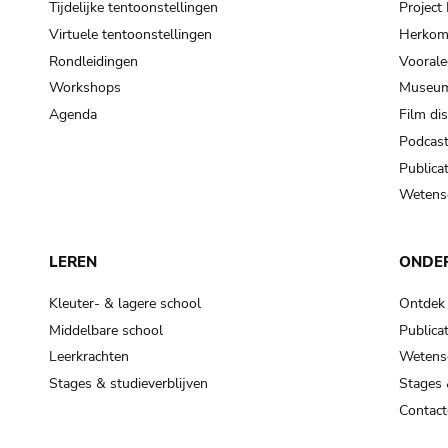
Tijdelijke tentoonstellingen
Projec
Virtuele tentoonstellingen
Herkoms
Rondleidingen
Voorale
Workshops
Museum
Agenda
Film di
Podcas
Publicat
Wetensc
LEREN
ONDE
Kleuter- & lagere school
Ontdek
Middelbare school
Publicat
Leerkrachten
Wetensc
Stages & studieverblijven
Stages 
Contact