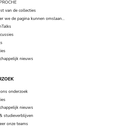
t PROCHE
t van de collecties
er we de pagina kunnen omslaan…
Talks
scussies
ts
ies
happelijk nieuws
RZOEK
 ons onderzoek
ies
happelijk nieuws
& studieverblijven
eer onze teams