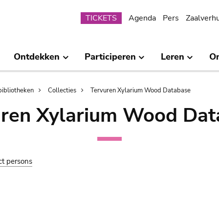
Submenu
TICKETS
Agenda
Pers
Zaalverh
Ontdekken
Participeren
Leren
O
bibliotheken
Collecties
Tervuren Xylarium Wood Database
uren Xylarium Wood Dat
ct persons