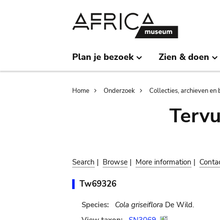
Skip
Skip
to
to
main
search
content
Plan je bezoek
Zien & doen
Breadcrumb
Home
Onderzoek
Collecties, archieven en 
Terv
Search
|
Browse
|
More information
|
Conta
Tw69326
Species:
Cola griseiflora
De Wild.