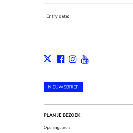
Entry date:
Facebook
Instagram
Youtube
Print
X
NIEUWSBRIEF
Main
PLAN JE BEZOEK
navigation
Openingsuren