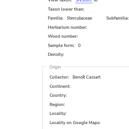
View taxon:
SN3069
Taxon lower than:
Familia:
Sterculiaceae
Subfamilia:
Herbarium number:
Wood number:
Sample form:
0
Density:
Origin
Collector:
Benoît Cassart
Continent:
Country:
Region:
Locality:
Locality on Google Maps: