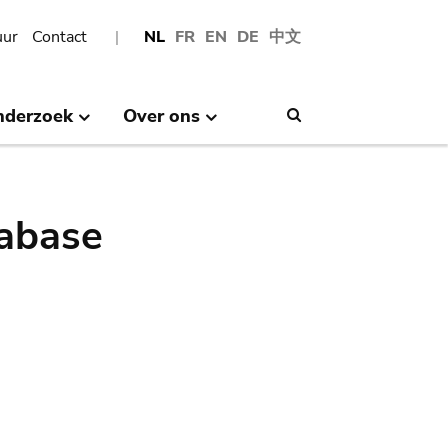
uur
Contact
NL
FR
EN
DE
中文
nderzoek
Over ons
Search
abase