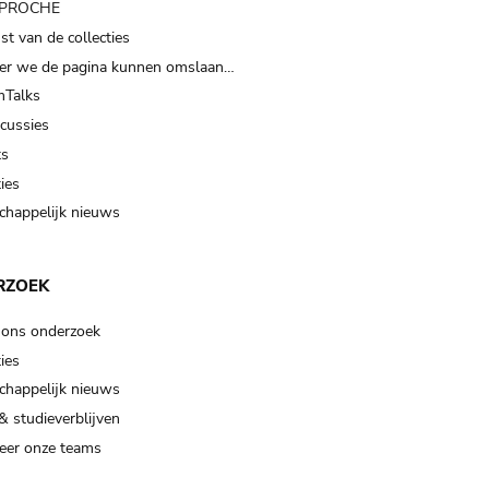
t PROCHE
t van de collecties
er we de pagina kunnen omslaan…
Talks
scussies
ts
ies
happelijk nieuws
RZOEK
 ons onderzoek
ies
happelijk nieuws
& studieverblijven
eer onze teams