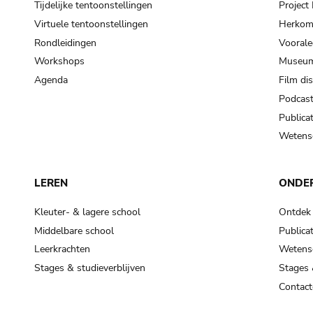
Tijdelijke tentoonstellingen
Projec
Virtuele tentoonstellingen
Herkoms
Rondleidingen
Voorale
Workshops
Museum
Agenda
Film di
Podcas
Publicat
Wetensc
LEREN
ONDE
Kleuter- & lagere school
Ontdek
Middelbare school
Publicat
Leerkrachten
Wetensc
Stages & studieverblijven
Stages 
Contact