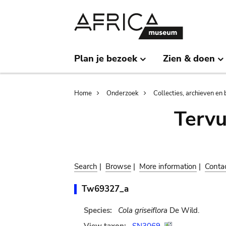
Skip
Skip
to
to
main
search
content
Plan je bezoek
Zien & doen
Breadcrumb
Home
Onderzoek
Collecties, archieven en 
Terv
Search
|
Browse
|
More information
|
Conta
Tw69327_a
Species:
Cola griseiflora
De Wild.