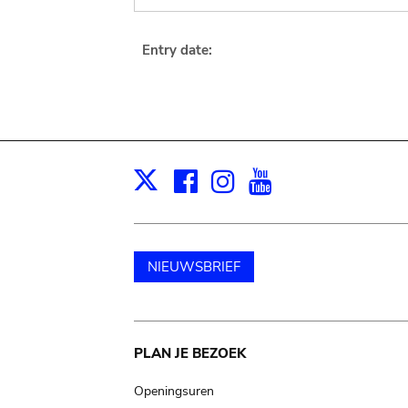
Entry date:
Facebook
Instagram
Youtube
Print
X
NIEUWSBRIEF
Main
PLAN JE BEZOEK
navigation
Openingsuren