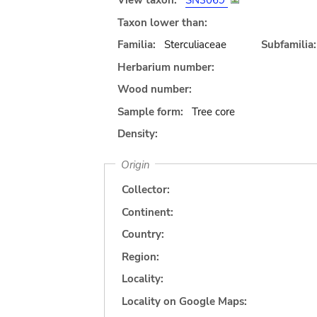
View taxon:
SN3069
Taxon lower than:
Familia:
Sterculiaceae
Subfamilia:
Herbarium number:
Wood number:
Sample form:
Tree core
Density:
Origin
Collector:
Continent:
Country:
Region:
Locality:
Locality on Google Maps: