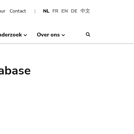
uur
Contact
NL
FR
EN
DE
中文
nderzoek
Over ons
Search
abase