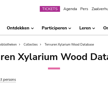
Submenu
TICKETS
Agenda
Pers
Zaalverh
Ontdekken
Participeren
Leren
O
bibliotheken
Collecties
Tervuren Xylarium Wood Database
uren Xylarium Wood Dat
ct persons