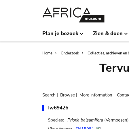
Skip
Skip
to
to
main
search
content
Plan je bezoek
Zien & doen
Breadcrumb
Home
Onderzoek
Collecties, archieven en 
Terv
Search
|
Browse
|
More information
|
Conta
Tw69426
Species:
Prioria balsamifera
(Vermoesen) 