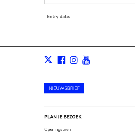
Entry date:
Facebook
Instagram
Youtube
Print
X
NIEUWSBRIEF
Main
PLAN JE BEZOEK
navigation
Openingsuren