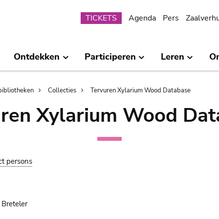
Submenu
TICKETS
Agenda
Pers
Zaalverh
Ontdekken
Participeren
Leren
O
bibliotheken
Collecties
Tervuren Xylarium Wood Database
uren Xylarium Wood Dat
ct persons
Breteler