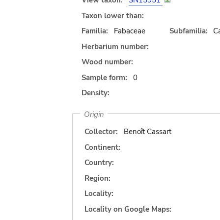
View taxon:
SN15951
Taxon lower than:
Familia:
Fabaceae
Subfamilia:
C
Herbarium number:
Wood number:
Sample form:
0
Density:
Origin
Collector:
Benoît Cassart
Continent:
Country:
Region:
Locality:
Locality on Google Maps: