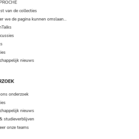
t PROCHE
t van de collecties
er we de pagina kunnen omslaan…
Talks
scussies
ts
ies
happelijk nieuws
RZOEK
 ons onderzoek
ies
happelijk nieuws
& studieverblijven
eer onze teams