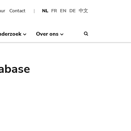
uur
Contact
NL
FR
EN
DE
中文
nderzoek
Over ons
Search
abase