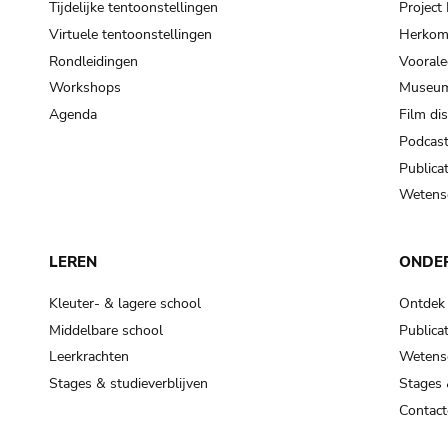
Tijdelijke tentoonstellingen
Projec
Virtuele tentoonstellingen
Herkoms
Rondleidingen
Voorale
Workshops
Museum
Agenda
Film di
Podcas
Publicat
Wetensc
LEREN
ONDE
Kleuter- & lagere school
Ontdek
Middelbare school
Publicat
Leerkrachten
Wetensc
Stages & studieverblijven
Stages 
Contact