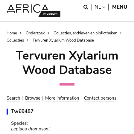
Skip
Skip
Search
LANGUAGE
NL
MENU
to
to
main
search
content
Breadcrumb
Home
Onderzoek
Collecties, archieven en bibliotheken
Collecties
Tervuren Xylarium Wood Database
Tervuren Xylarium
Wood Database
Search
|
Browse
|
More information
|
Contact persons
Tw69487
Species:
Leplaea thompsonii