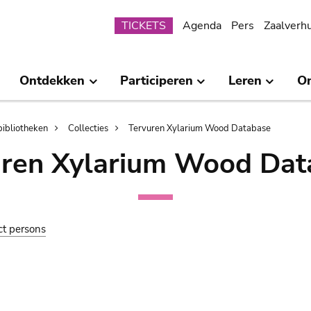
Submenu
TICKETS
Agenda
Pers
Zaalverh
Ontdekken
Participeren
Leren
O
bibliotheken
Collecties
Tervuren Xylarium Wood Database
uren Xylarium Wood Dat
ct persons