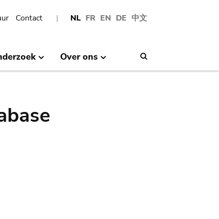
uur
Contact
NL
FR
EN
DE
中文
nderzoek
Over ons
Search
abase