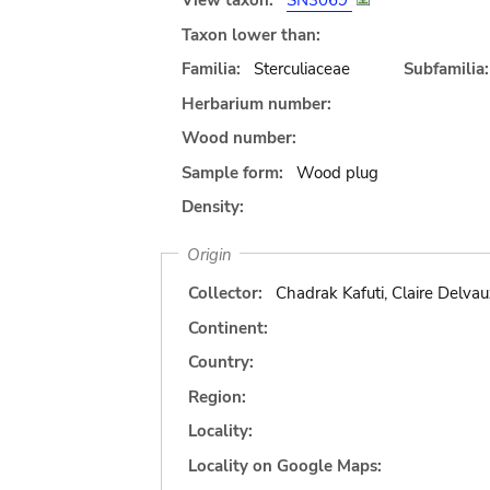
View taxon:
SN3069
Taxon lower than:
Familia:
Sterculiaceae
Subfamilia:
Herbarium number:
Wood number:
Sample form:
Wood plug
Density:
Origin
Collector:
Chadrak Kafuti, Claire Delvau
Continent:
Country:
Region:
Locality:
Locality on Google Maps: