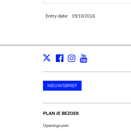
Entry date:
19/10/2016
Facebook
Instagram
Youtube
Print
X
NIEUWSBRIEF
Main
PLAN JE BEZOEK
navigation
Openingsuren