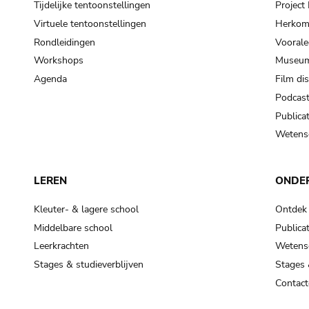
Tijdelijke tentoonstellingen
Projec
Virtuele tentoonstellingen
Herkoms
Rondleidingen
Voorale
Workshops
Museum
Agenda
Film di
Podcas
Publicat
Wetensc
LEREN
ONDE
Kleuter- & lagere school
Ontdek
Middelbare school
Publicat
Leerkrachten
Wetensc
Stages & studieverblijven
Stages 
Contact