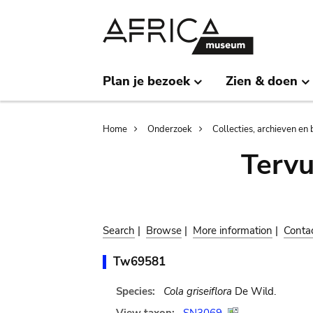
Skip
Skip
to
to
main
search
content
Plan je bezoek
Zien & doen
Breadcrumb
Home
Onderzoek
Collecties, archieven en 
Terv
Search
|
Browse
|
More information
|
Conta
Tw69581
Species:
Cola griseiflora
De Wild.