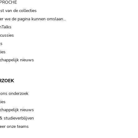
t PROCHE
t van de collecties
er we de pagina kunnen omslaan…
Talks
scussies
ts
ies
happelijk nieuws
RZOEK
 ons onderzoek
ies
happelijk nieuws
& studieverblijven
eer onze teams