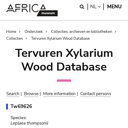
Skip
Skip
Search
LANGUAGE
NL
MENU
to
to
main
search
content
Breadcrumb
Home
Onderzoek
Collecties, archieven en bibliotheken
Collecties
Tervuren Xylarium Wood Database
Tervuren Xylarium
Wood Database
Search
|
Browse
|
More information
|
Contact persons
Tw69626
Species:
Leplaea thompsonii