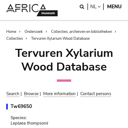
Skip
Skip
Search
LANGUAGE
NL
MENU
to
to
main
search
content
Breadcrumb
Home
Onderzoek
Collecties, archieven en bibliotheken
Collecties
Tervuren Xylarium Wood Database
Tervuren Xylarium
Wood Database
Search
|
Browse
|
More information
|
Contact persons
Tw69650
Species:
Leplaea thompsonii