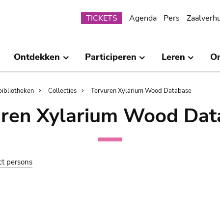
Submenu
TICKETS
Agenda
Pers
Zaalverh
Ontdekken
Participeren
Leren
O
bibliotheken
Collecties
Tervuren Xylarium Wood Database
uren Xylarium Wood Dat
ct persons