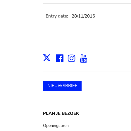
Entry date:
28/11/2016
Facebook
Instagram
Youtube
Print
X
NIEUWSBRIEF
Main
PLAN JE BEZOEK
navigation
Openingsuren