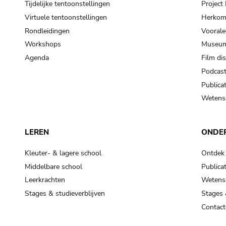
Tijdelijke tentoonstellingen
Projec
Virtuele tentoonstellingen
Herkoms
Rondleidingen
Voorale
Workshops
Museum
Agenda
Film di
Podcas
Publicat
Wetensc
LEREN
ONDE
Kleuter- & lagere school
Ontdek
Middelbare school
Publicat
Leerkrachten
Wetensc
Stages & studieverblijven
Stages 
Contact