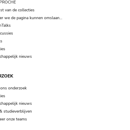
t PROCHE
t van de collecties
er we de pagina kunnen omslaan…
Talks
scussies
ts
ies
happelijk nieuws
RZOEK
 ons onderzoek
ies
happelijk nieuws
& studieverblijven
eer onze teams