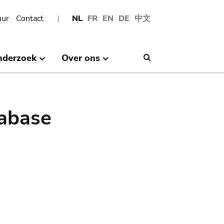
uur
Contact
NL
FR
EN
DE
中文
nderzoek
Over ons
Search
abase