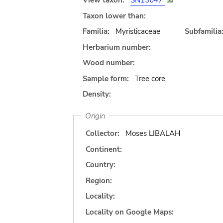
View taxon:
SN13647
Taxon lower than:
Familia:
Myristicaceae
Subfamilia
Herbarium number:
Wood number:
Sample form:
Tree core
Density:
Origin
Collector:
Moses LIBALAH
Continent:
Country:
Region:
Locality:
Locality on Google Maps: