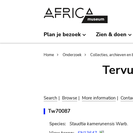
Skip
Skip
to
to
main
search
content
Plan je bezoek
Zien & doen
Breadcrumb
Home
Onderzoek
Collecties, archieven en 
Terv
Search
|
Browse
|
More information
|
Conta
Tw70087
Species:
Staudtia kamerunensis
Warb.