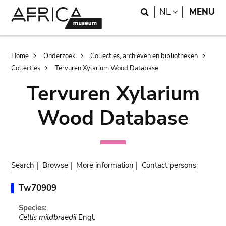
Skip
Skip
Search
LANGUAGE
NL
MENU
to
to
main
search
content
Breadcrumb
Home
Onderzoek
Collecties, archieven en bibliotheken
Collecties
Tervuren Xylarium Wood Database
Tervuren Xylarium
Wood Database
Search
|
Browse
|
More information
|
Contact persons
Tw70909
Species:
Celtis mildbraedii
Engl.