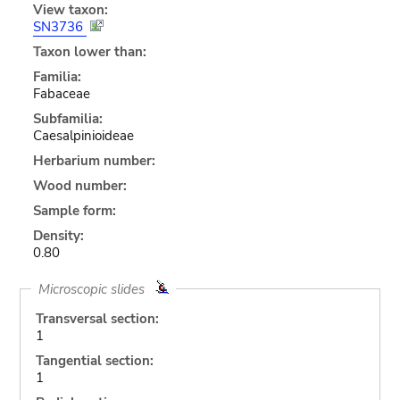
View taxon:
SN3736
Taxon lower than:
Familia:
Fabaceae
Subfamilia:
Caesalpinioideae
Herbarium number:
Wood number:
Sample form:
Density:
0.80
Microscopic slides
Transversal section:
1
Tangential section:
1