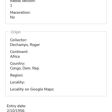
Radial section:
1
Maceration:
No
Origin
Collector:
Dechamps, Roger
Continent:
Africa
Country:
Congo, Dem. Rep.
Region:
Locality:
Locality on Google Maps:
Entry date:
2/10/1956