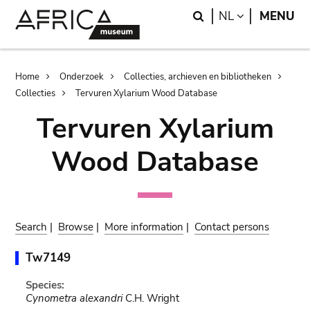
Skip
Skip
Search
LANGUAGE
NL
MENU
to
to
main
search
content
Breadcrumb
Home
Onderzoek
Collecties, archieven en bibliotheken
Collecties
Tervuren Xylarium Wood Database
Tervuren Xylarium
Wood Database
Search
|
Browse
|
More information
|
Contact persons
Tw7149
Species:
Cynometra alexandri
C.H. Wright