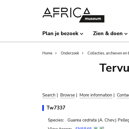
Skip
Skip
to
to
main
search
content
Plan je bezoek
Zien & doen
Breadcrumb
Home
Onderzoek
Collecties, archieven en 
Terv
Search
|
Browse
|
More information
|
Conta
Tw7337
Species:
Guarea cedrata
(A. Chev.) Pelleg