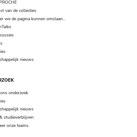
t PROCHE
t van de collecties
er we de pagina kunnen omslaan…
Talks
scussies
ts
ies
happelijk nieuws
RZOEK
 ons onderzoek
ies
happelijk nieuws
& studieverblijven
eer onze teams