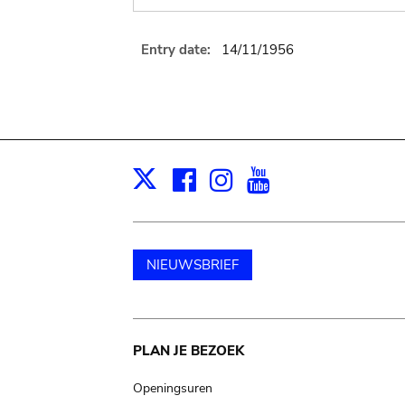
Entry date:
14/11/1956
Facebook
Instagram
Youtube
Print
X
NIEUWSBRIEF
Main
PLAN JE BEZOEK
navigation
Openingsuren