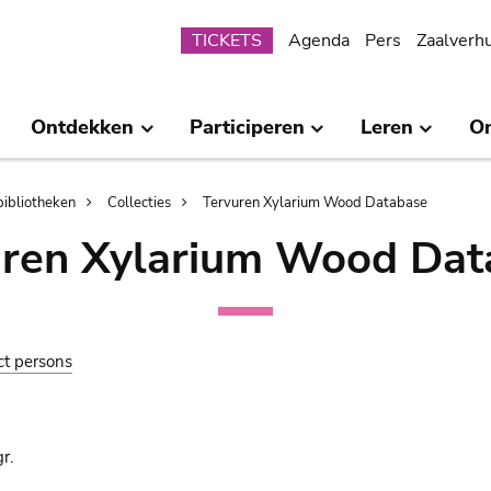
Submenu
TICKETS
Agenda
Pers
Zaalverh
Ontdekken
Participeren
Leren
O
bibliotheken
Collecties
Tervuren Xylarium Wood Database
uren Xylarium Wood Dat
ct persons
r.