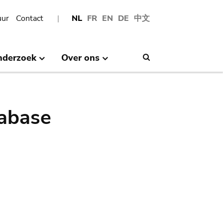
uur
Contact
NL
FR
EN
DE
中文
nderzoek
Over ons
Search
abase