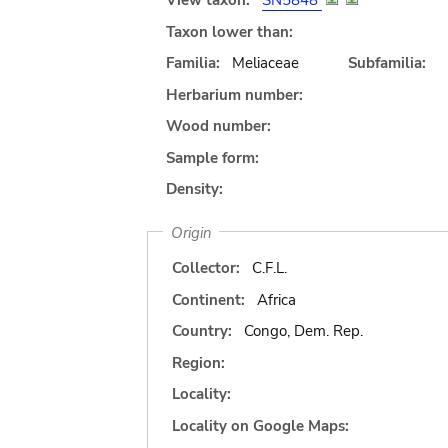
View taxon:
SN5848
Taxon lower than:
Familia:
Meliaceae
Subfamilia:
Herbarium number:
Wood number:
Sample form:
Density:
Origin
Collector:
C.F.L.
Continent:
Africa
Country:
Congo, Dem. Rep.
Region:
Locality:
Locality on Google Maps: