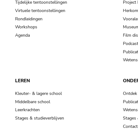
Tijdelijke tentoonstellingen
Projec
Virtuele tentoonstellingen
Herkoms
Rondleidingen
Voorale
Workshops
Museum
Agenda
Film di
Podcas
Publicat
Wetensc
LEREN
ONDE
Kleuter- & lagere school
Ontdek
Middelbare school
Publicat
Leerkrachten
Wetensc
Stages & studieverblijven
Stages 
Contact