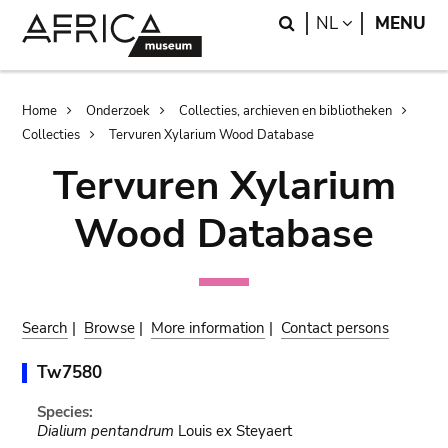
Skip
Skip
Search
LANGUAGE
NL
MENU
to
to
main
search
content
Breadcrumb
Home
Onderzoek
Collecties, archieven en bibliotheken
Collecties
Tervuren Xylarium Wood Database
Tervuren Xylarium
Wood Database
Search
|
Browse
|
More information
|
Contact persons
Tw7580
Species:
Dialium pentandrum
Louis ex Steyaert