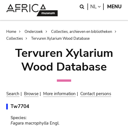
Skip
Skip
Search
LANGUAGE
NL
MENU
to
to
main
search
content
Breadcrumb
Home
Onderzoek
Collecties, archieven en bibliotheken
Collecties
Tervuren Xylarium Wood Database
Tervuren Xylarium
Wood Database
Search
|
Browse
|
More information
|
Contact persons
Tw7704
Species:
Fagara macrophylla
Engl.