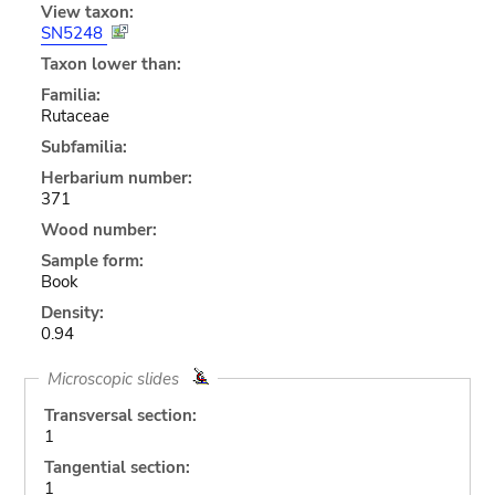
View taxon:
SN5248
Taxon lower than:
Familia:
Rutaceae
Subfamilia:
Herbarium number:
371
Wood number:
Sample form:
Book
Density:
0.94
Microscopic slides
Transversal section:
1
Tangential section:
1