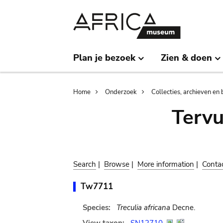
Skip
Skip
to
to
main
search
content
Plan je bezoek
Zien & doen
Breadcrumb
Home
Onderzoek
Collecties, archieven en 
Terv
Search
|
Browse
|
More information
|
Conta
Tw7711
Species:
Treculia africana
Decne.