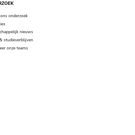
RZOEK
 ons onderzoek
ies
happelijk nieuws
& studieverblijven
eer onze teams