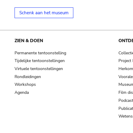
Schenk aan het museum
ZIEN & DOEN
ONTD
Permanente tentoonstelling
Collecti
Tijdelijke tentoonstellingen
Projec
Virtuele tentoonstellingen
Herkoms
Rondleidingen
Voorale
Workshops
Museum
Agenda
Film di
Podcas
Publicat
Wetensc