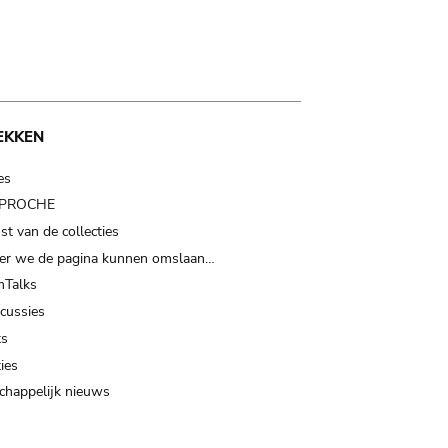
EKKEN
es
t PROCHE
t van de collecties
er we de pagina kunnen omslaan…
Talks
scussies
ts
ies
happelijk nieuws