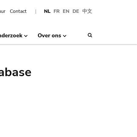
uur
Contact
NL
FR
EN
DE
中文
nderzoek
Over ons
Search
abase