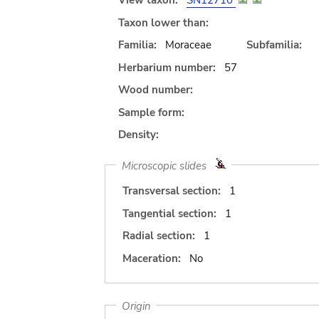
View taxon:
SN12710
Taxon lower than:
Familia:
Moraceae
Subfamilia:
Herbarium number:
57
Wood number:
Sample form:
Density:
Microscopic slides
Transversal section:
1
Tangential section:
1
Radial section:
1
Maceration:
No
Origin