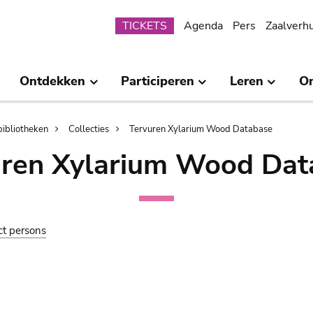
Submenu
TICKETS
Agenda
Pers
Zaalverh
Ontdekken
Participeren
Leren
O
bibliotheken
Collecties
Tervuren Xylarium Wood Database
uren Xylarium Wood Dat
ct persons