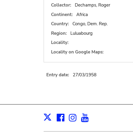
Collector:
Dechamps, Roger
Continent:
Africa
Country:
Congo, Dem. Rep.
Region:
Luluabourg
Locality:
Locality on Google Maps:
Entry date:
27/03/1958
Facebook
Instagram
Youtube
Print
X