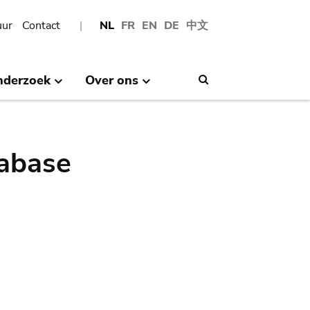
uur
Contact
NL
FR
EN
DE
中文
nderzoek
Over ons
Search
abase