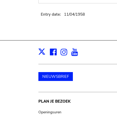
Entry date:
11/04/1958
Facebook
Instagram
Youtube
Print
X
NIEUWSBRIEF
Main
PLAN JE BEZOEK
navigation
Openingsuren