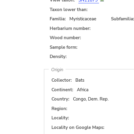
View taxon:
SN11879
Taxon lower than:
Familia:
Myristicaceae
Subfamilia
Herbarium number:
Wood number:
Sample form:
Density:
Origin
Collector:
Bats
Continent:
Africa
Country:
Congo, Dem. Rep.
Region:
Locality:
Locality on Google Maps: