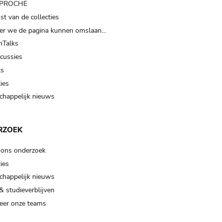
t PROCHE
t van de collecties
er we de pagina kunnen omslaan…
Talks
scussies
ts
ies
happelijk nieuws
RZOEK
 ons onderzoek
ies
happelijk nieuws
& studieverblijven
eer onze teams