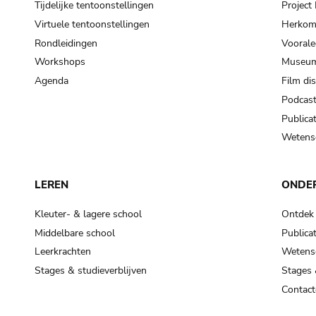
Tijdelijke tentoonstellingen
Projec
Virtuele tentoonstellingen
Herkoms
Rondleidingen
Voorale
Workshops
Museum
Agenda
Film di
Podcas
Publicat
Wetensc
LEREN
ONDE
Kleuter- & lagere school
Ontdek
Middelbare school
Publicat
Leerkrachten
Wetensc
Stages & studieverblijven
Stages 
Contact