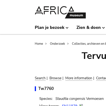
Skip
Skip
to
to
main
search
content
Plan je bezoek
Zien & doen
Breadcrumb
Home
Onderzoek
Collecties, archieven en 
Terv
Search
|
Browse
|
More information
|
Conta
Tw7760
Species:
Staudtia congensis
Vermoesen