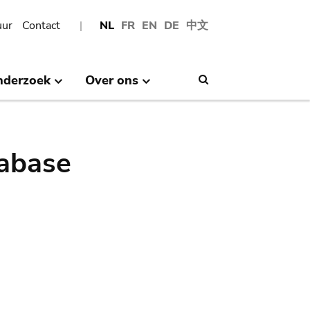
uur
Contact
NL
FR
EN
DE
中文
nderzoek
Over ons
Search
abase