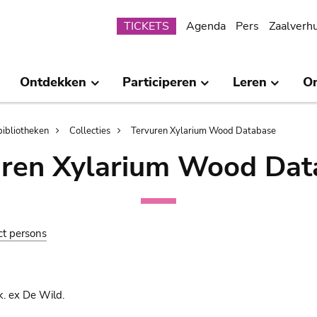
Submenu
TICKETS
Agenda
Pers
Zaalverh
Ontdekken
Participeren
Leren
O
bibliotheken
Collecties
Tervuren Xylarium Wood Database
uren Xylarium Wood Dat
ct persons
. ex De Wild.