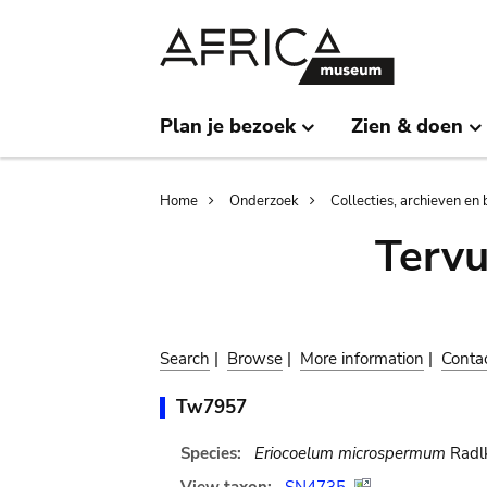
Skip
Skip
to
to
main
search
content
Plan je bezoek
Zien & doen
Breadcrumb
Home
Onderzoek
Collecties, archieven en 
Terv
Search
|
Browse
|
More information
|
Conta
Tw7957
Species:
Eriocoelum microspermum
Radlk