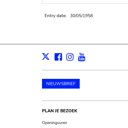
Entry date:
30/05/1958
Facebook
Instagram
Youtube
Print
X
NIEUWSBRIEF
Main
PLAN JE BEZOEK
navigation
Openingsuren