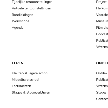
Tijdelijke tentoonstellingen
Projec
Virtuele tentoonstellingen
Herkoms
Rondleidingen
Voorale
Workshops
Museum
Agenda
Film di
Podcas
Publicat
Wetensc
LEREN
ONDE
Kleuter- & lagere school
Ontdek
Middelbare school
Publicat
Leerkrachten
Wetensc
Stages & studieverblijven
Stages 
Contact