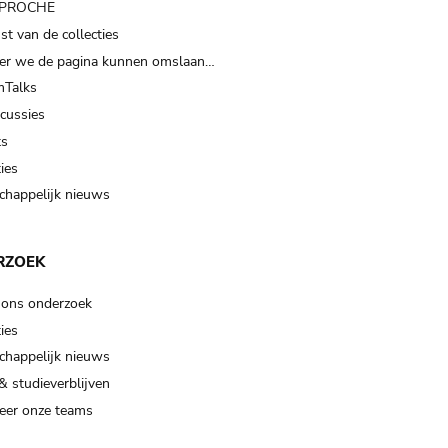
t PROCHE
t van de collecties
er we de pagina kunnen omslaan…
Talks
scussies
ts
ies
happelijk nieuws
RZOEK
 ons onderzoek
ies
happelijk nieuws
& studieverblijven
eer onze teams