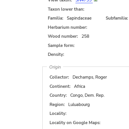
View taxon:
SN4735
Taxon lower than:
Familia:
Sapindaceae
Subfamilia:
Herbarium number:
Wood number:
258
Sample form:
Density:
Origin
Collector:
Dechamps, Roger
Continent:
Africa
Country:
Congo, Dem. Rep.
Region:
Luluabourg
Locality:
Locality on Google Maps: