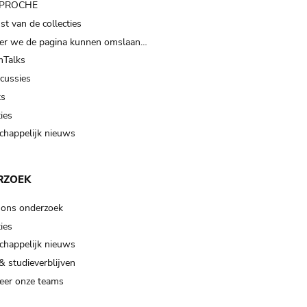
t PROCHE
t van de collecties
er we de pagina kunnen omslaan…
Talks
scussies
ts
ies
happelijk nieuws
RZOEK
 ons onderzoek
ies
happelijk nieuws
& studieverblijven
eer onze teams