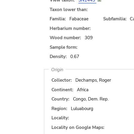
View taxon:
SN1443
Taxon lower than:
Familia:
Fabaceae
Subfamilia:
C
Herbarium number:
Wood number:
309
Sample form:
Density:
0.67
Origin
Collector:
Dechamps, Roger
Continent:
Africa
Country:
Congo, Dem. Rep.
Region:
Luluabourg
Locality:
Locality on Google Maps: