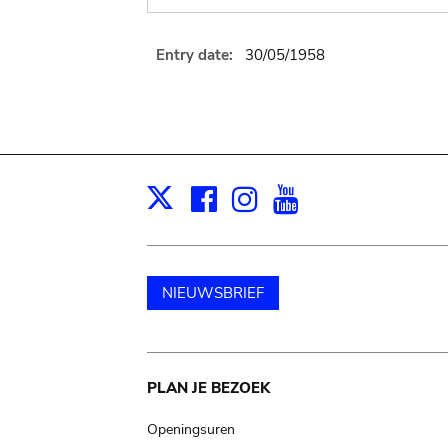
Entry date:
30/05/1958
Facebook
Instagram
Youtube
Print
X
NIEUWSBRIEF
Main
PLAN JE BEZOEK
navigation
Openingsuren