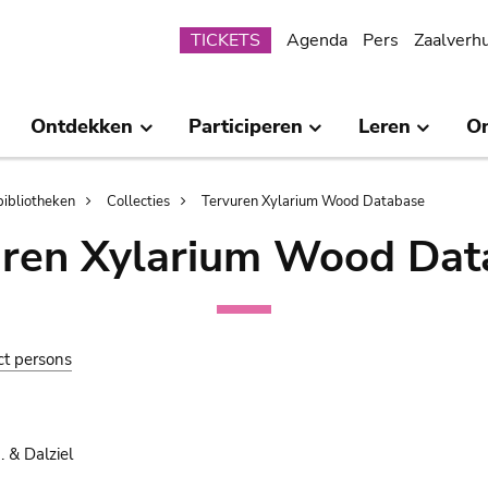
Submenu
TICKETS
Agenda
Pers
Zaalverh
Ontdekken
Participeren
Leren
O
bibliotheken
Collecties
Tervuren Xylarium Wood Database
uren Xylarium Wood Dat
ct persons
 & Dalziel