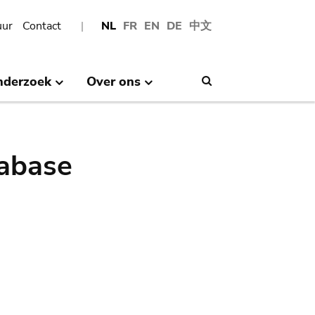
uur
Contact
NL
FR
EN
DE
中文
nderzoek
Over ons
Search
abase