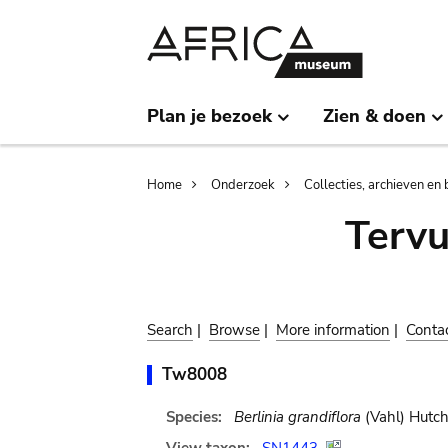
Skip
Skip
to
to
main
search
content
Plan je bezoek
Zien & doen
Breadcrumb
Home
Onderzoek
Collecties, archieven en 
Terv
Search
|
Browse
|
More information
|
Conta
Tw8008
Species:
Berlinia grandiflora
(Vahl) Hutch.