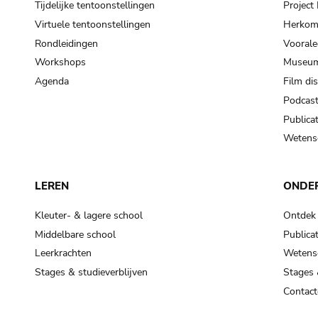
Tijdelijke tentoonstellingen
Projec
Virtuele tentoonstellingen
Herkoms
Rondleidingen
Voorale
Workshops
Museum
Agenda
Film di
Podcas
Publicat
Wetensc
LEREN
ONDE
Kleuter- & lagere school
Ontdek
Middelbare school
Publicat
Leerkrachten
Wetensc
Stages & studieverblijven
Stages 
Contact