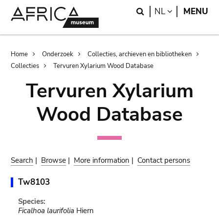
Skip
Skip
Search
LANGUAGE
NL
MENU
to
to
main
search
content
Breadcrumb
Home
Onderzoek
Collecties, archieven en bibliotheken
Collecties
Tervuren Xylarium Wood Database
Tervuren Xylarium
Wood Database
Search
|
Browse
|
More information
|
Contact persons
Tw8103
Species:
Ficalhoa laurifolia
Hiern