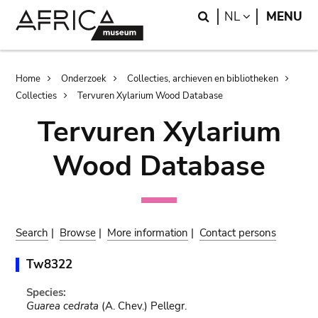
Skip
Skip
Search
LANGUAGE
NL
MENU
to
to
main
search
content
Breadcrumb
Home
Onderzoek
Collecties, archieven en bibliotheken
Collecties
Tervuren Xylarium Wood Database
Tervuren Xylarium
Wood Database
Search
|
Browse
|
More information
|
Contact persons
Tw8322
Species:
Guarea cedrata
(A. Chev.) Pellegr.