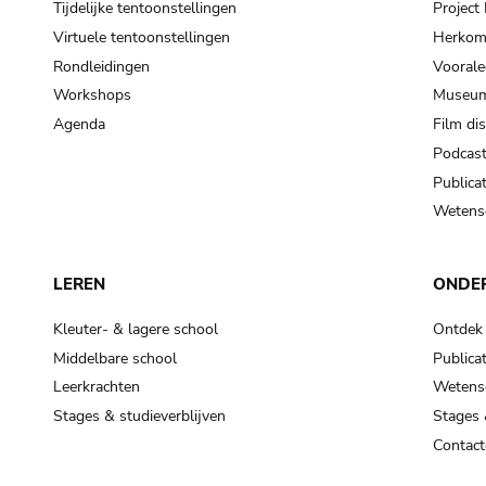
Tijdelijke tentoonstellingen
Projec
Virtuele tentoonstellingen
Herkoms
Rondleidingen
Voorale
Workshops
Museum
Agenda
Film di
Podcas
Publicat
Wetensc
LEREN
ONDE
Kleuter- & lagere school
Ontdek
Middelbare school
Publicat
Leerkrachten
Wetensc
Stages & studieverblijven
Stages 
Contact