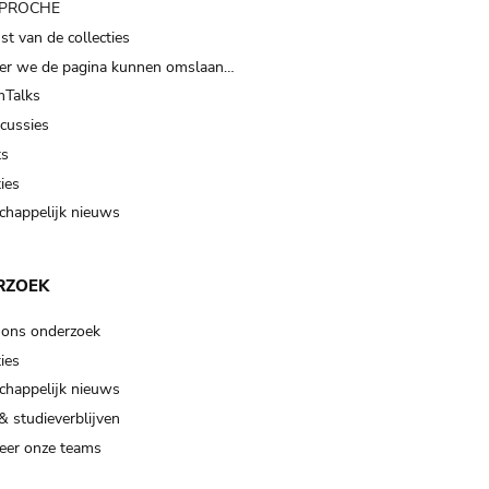
t PROCHE
t van de collecties
er we de pagina kunnen omslaan…
Talks
scussies
ts
ies
happelijk nieuws
RZOEK
 ons onderzoek
ies
happelijk nieuws
& studieverblijven
eer onze teams