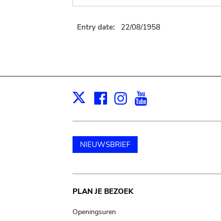
Entry date:
22/08/1958
Facebook
Instagram
Youtube
Print
X
NIEUWSBRIEF
Main
PLAN JE BEZOEK
navigation
Openingsuren