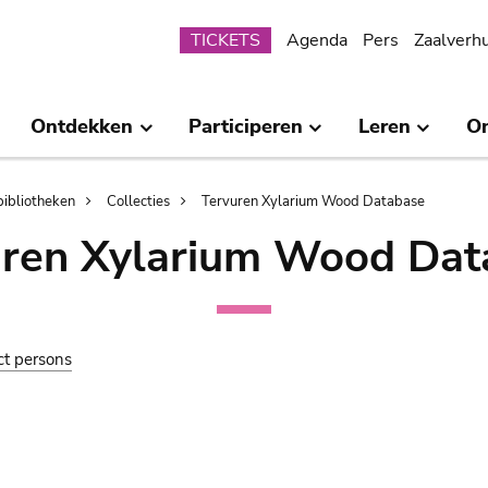
Submenu
TICKETS
Agenda
Pers
Zaalverh
Ontdekken
Participeren
Leren
O
bibliotheken
Collecties
Tervuren Xylarium Wood Database
uren Xylarium Wood Dat
ct persons