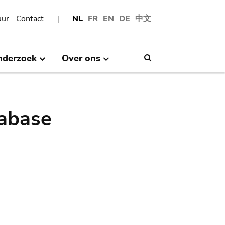
uur
Contact
NL
FR
EN
DE
中文
nderzoek
Over ons
Search
abase