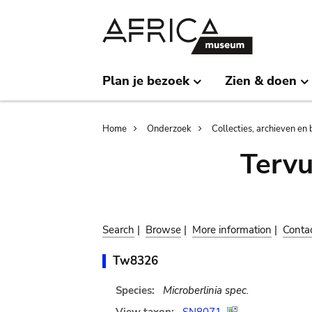
Skip
Skip
to
to
main
search
content
Plan je bezoek
Zien & doen
Breadcrumb
Home
Onderzoek
Collecties, archieven en 
Terv
Search
|
Browse
|
More information
|
Conta
Tw8326
Species:
Microberlinia spec.