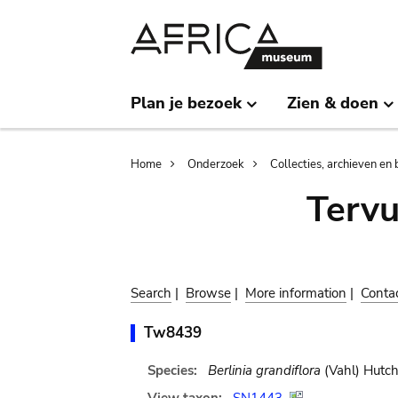
Skip
Skip
to
to
main
search
content
Plan je bezoek
Zien & doen
Breadcrumb
Home
Onderzoek
Collecties, archieven en 
Terv
Search
|
Browse
|
More information
|
Conta
Tw8439
Species:
Berlinia grandiflora
(Vahl) Hutch.