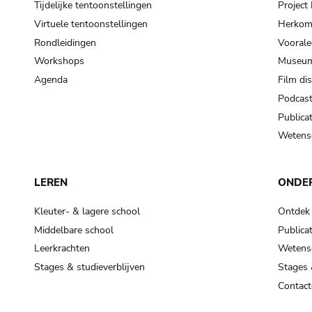
Tijdelijke tentoonstellingen
Projec
Virtuele tentoonstellingen
Herkoms
Rondleidingen
Voorale
Workshops
Museum
Agenda
Film di
Podcas
Publicat
Wetensc
LEREN
ONDE
Kleuter- & lagere school
Ontdek
Middelbare school
Publicat
Leerkrachten
Wetensc
Stages & studieverblijven
Stages 
Contact