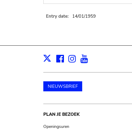
Entry date:
14/01/1959
Facebook
Instagram
Youtube
Print
X
NIEUWSBRIEF
Main
PLAN JE BEZOEK
navigation
Openingsuren