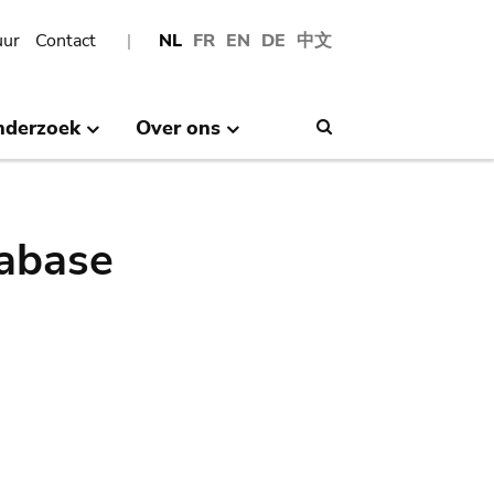
uur
Contact
NL
FR
EN
DE
中文
nderzoek
Over ons
Search
abase