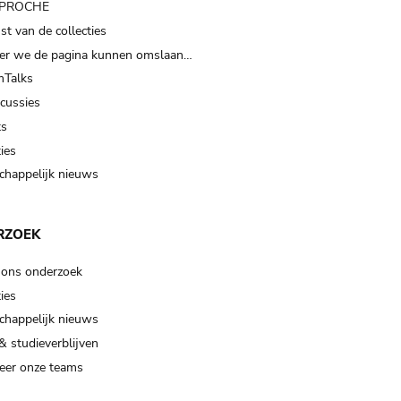
t PROCHE
t van de collecties
er we de pagina kunnen omslaan…
Talks
scussies
ts
ies
happelijk nieuws
RZOEK
 ons onderzoek
ies
happelijk nieuws
& studieverblijven
eer onze teams