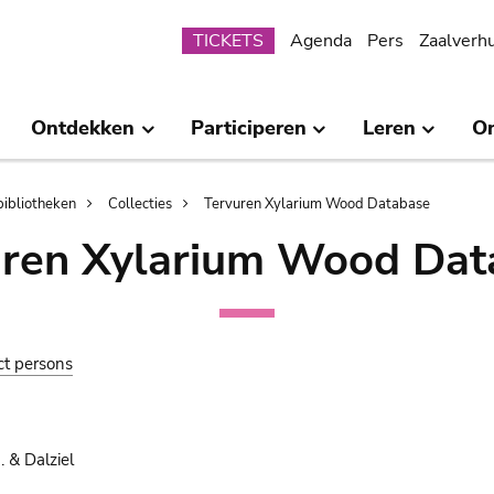
Submenu
TICKETS
Agenda
Pers
Zaalverh
Ontdekken
Participeren
Leren
O
bibliotheken
Collecties
Tervuren Xylarium Wood Database
uren Xylarium Wood Dat
ct persons
 & Dalziel