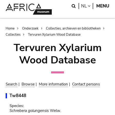
Skip
Skip
Search
LANGUAGE
NL
MENU
to
to
main
search
content
Breadcrumb
Home
Onderzoek
Collecties, archieven en bibliotheken
Collecties
Tervuren Xylarium Wood Database
Tervuren Xylarium
Wood Database
Search
|
Browse
|
More information
|
Contact persons
Tw8448
Species:
Schrebera golungensis
Welw.