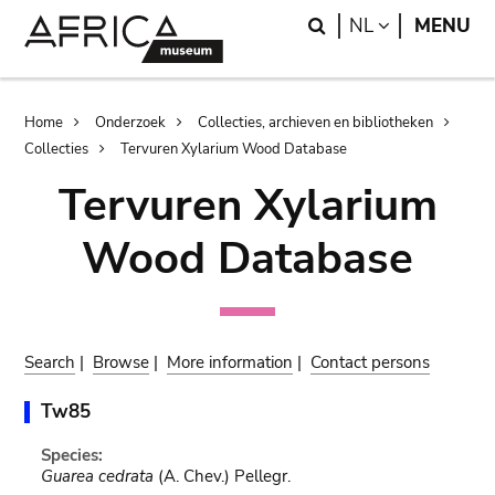
Skip
Skip
Search
LANGUAGE
NL
MENU
to
to
main
search
content
Breadcrumb
Home
Onderzoek
Collecties, archieven en bibliotheken
Collecties
Tervuren Xylarium Wood Database
Tervuren Xylarium
Wood Database
Search
|
Browse
|
More information
|
Contact persons
Tw85
Species:
Guarea cedrata
(A. Chev.) Pellegr.