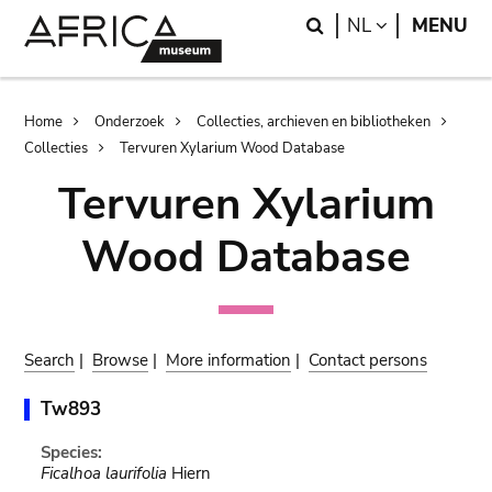
Skip
Skip
Search
LANGUAGE
NL
MENU
to
to
main
search
content
Breadcrumb
Home
Onderzoek
Collecties, archieven en bibliotheken
Collecties
Tervuren Xylarium Wood Database
Tervuren Xylarium
Wood Database
Search
|
Browse
|
More information
|
Contact persons
Tw893
Species:
Ficalhoa laurifolia
Hiern