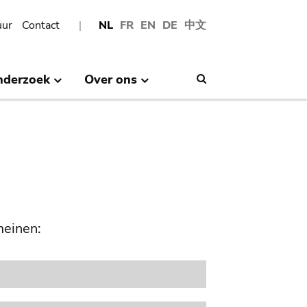
uur
Contact
NL
FR
EN
DE
中文
nderzoek
Over ons
Search
meinen: