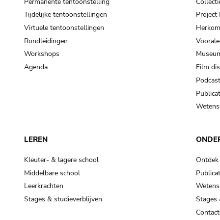
Permanente tentoonstelling
Collecti
Tijdelijke tentoonstellingen
Projec
Virtuele tentoonstellingen
Herkoms
Rondleidingen
Voorale
Workshops
Museum
Agenda
Film di
Podcas
Publicat
Wetensc
LEREN
ONDE
Kleuter- & lagere school
Ontdek
Middelbare school
Publicat
Leerkrachten
Wetensc
Stages & studieverblijven
Stages 
Contact