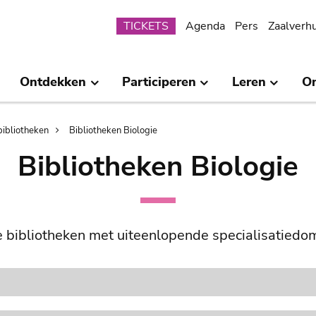
Submenu
TICKETS
Agenda
Pers
Zaalverh
Ontdekken
Participeren
Leren
O
bibliotheken
Bibliotheken Biologie
Bibliotheken Biologie
 bibliotheken met uiteenlopende specialisatiedo