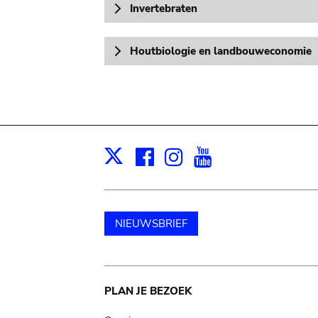
Invertebraten
Houtbiologie en landbouweconomie
Facebook
Instagram
Youtube
Print
X
NIEUWSBRIEF
Main
PLAN JE BEZOEK