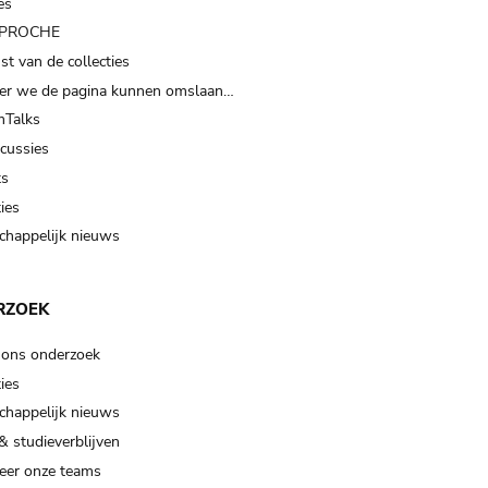
es
t PROCHE
t van de collecties
er we de pagina kunnen omslaan…
Talks
scussies
ts
ies
happelijk nieuws
RZOEK
 ons onderzoek
ies
happelijk nieuws
& studieverblijven
eer onze teams