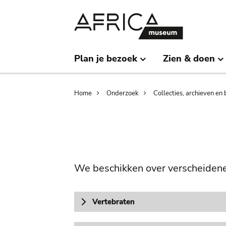
Skip
Skip
to
to
main
search
content
Plan je bezoek
Zien & doen
Breadcrumb
Home
Onderzoek
Collecties, archieven en 
We beschikken over verscheidene
Vertebraten