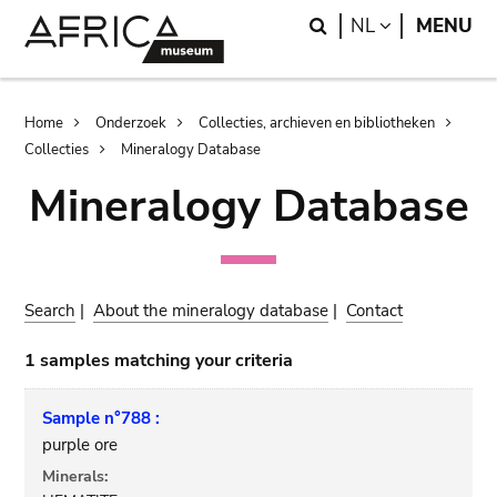
Skip
Skip
Search
LANGUAGE
NL
MENU
to
to
main
search
content
Breadcrumb
Home
Onderzoek
Collecties, archieven en bibliotheken
Collecties
Mineralogy Database
Mineralogy Database
Search
|
About the mineralogy database
|
Contact
1 samples matching your criteria
Sample n°788 :
purple ore
Minerals: