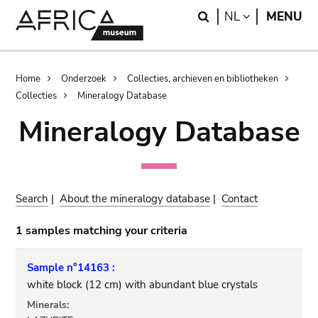
Skip
Skip
Search
LANGUAGE
NL
MENU
to
to
main
search
content
Breadcrumb
Home
Onderzoek
Collecties, archieven en bibliotheken
Collecties
Mineralogy Database
Mineralogy Database
Search
|
About the mineralogy database
|
Contact
1 samples matching your criteria
Sample n°14163 :
white block (12 cm) with abundant blue crystals
Minerals: