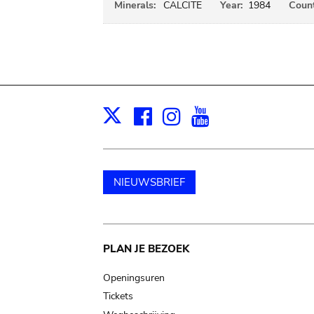
Minerals:
CALCITE
Year:
1984
Count
Facebook
Instagram
Youtube
Print
X
NIEUWSBRIEF
Main
PLAN JE BEZOEK
navigation
Openingsuren
Tickets