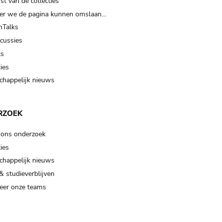
t van de collecties
er we de pagina kunnen omslaan…
Talks
scussies
ts
ies
happelijk nieuws
RZOEK
 ons onderzoek
ies
happelijk nieuws
& studieverblijven
eer onze teams