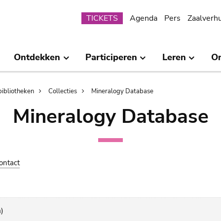
Submenu
TICKETS
Agenda
Pers
Zaalverh
Ontdekken
Participeren
Leren
O
bibliotheken
Collecties
Mineralogy Database
Mineralogy Database
ontact
)