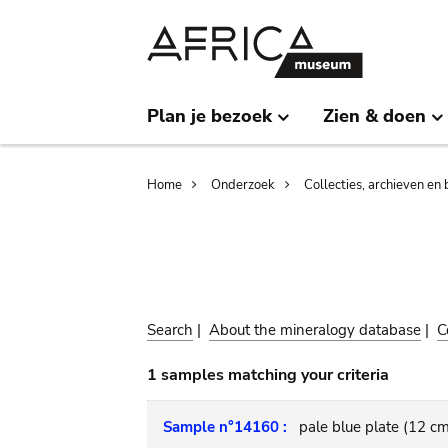
Skip
Skip
to
to
main
search
content
Plan je bezoek
Zien & doen
Breadcrumb
Home
Onderzoek
Collecties, archieven en 
Search
|
About the mineralogy database
|
C
1 samples matching your criteria
Sample n°14160 :
pale blue plate (12 cm