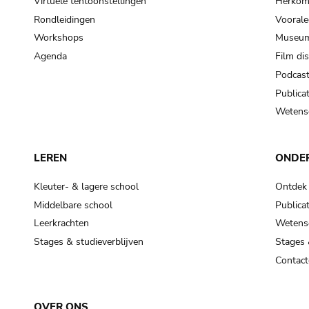
Virtuele tentoonstellingen
Herkoms
Rondleidingen
Voorale
Workshops
Museum
Agenda
Film di
Podcas
Publicat
Wetensc
LEREN
ONDE
Kleuter- & lagere school
Ontdek
Middelbare school
Publicat
Leerkrachten
Wetensc
Stages & studieverblijven
Stages 
Contact
OVER ONS