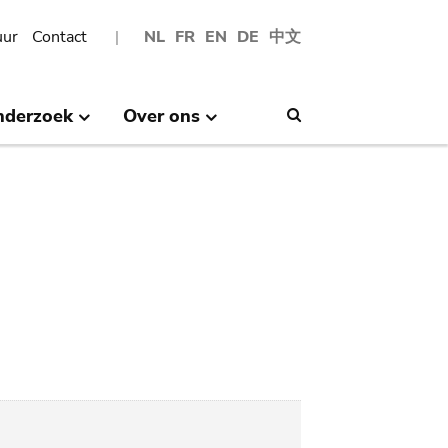
uur
Contact
NL
FR
EN
DE
中文
nderzoek
Over ons
Search