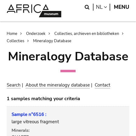
Skip
Skip
Search
LANGUAGE
NL
MENU
to
to
main
search
content
Breadcrumb
Home
Onderzoek
Collecties, archieven en bibliotheken
Collecties
Mineralogy Database
Mineralogy Database
Search
|
About the mineralogy database
|
Contact
1 samples matching your criteria
Sample n°6516 :
large vitreous fragment
Minerals: