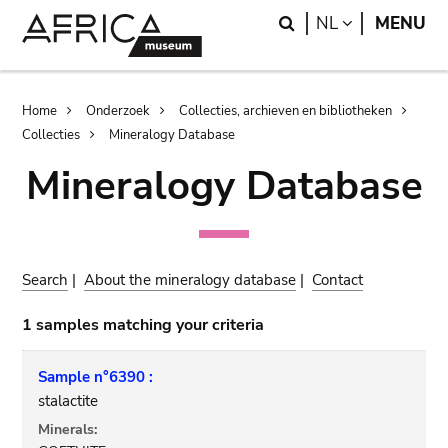
Skip
Skip
Search
LANGUAGE
NL
MENU
to
to
main
search
content
Breadcrumb
Home
Onderzoek
Collecties, archieven en bibliotheken
Collecties
Mineralogy Database
Mineralogy Database
Search
|
About the mineralogy database
|
Contact
1 samples matching your criteria
Sample n°6390 :
stalactite
Minerals: