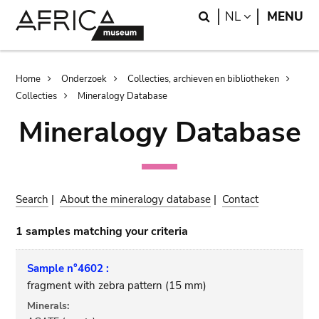
Skip
Skip
Search
LANGUAGE
NL
MENU
to
to
main
search
content
Breadcrumb
Home
Onderzoek
Collecties, archieven en bibliotheken
Collecties
Mineralogy Database
Mineralogy Database
Search
|
About the mineralogy database
|
Contact
1 samples matching your criteria
Sample n°4602 :
fragment with zebra pattern (15 mm)
Minerals: