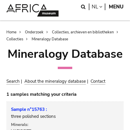
Skip
Skip
Search
LANGUAGE
NL
MENU
to
to
main
search
content
Breadcrumb
Home
Onderzoek
Collecties, archieven en bibliotheken
Collecties
Mineralogy Database
Mineralogy Database
Search
|
About the mineralogy database
|
Contact
1 samples matching your criteria
Sample n°15763 :
three polished sections
Minerals: