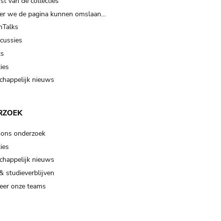
t van de collecties
er we de pagina kunnen omslaan…
Talks
scussies
ts
ies
happelijk nieuws
RZOEK
 ons onderzoek
ies
happelijk nieuws
& studieverblijven
eer onze teams