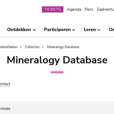
Submenu
TICKETS
Agenda
Pers
Zaalverh
Ontdekken
Participeren
Leren
O
bibliotheken
Collecties
Mineralogy Database
Mineralogy Database
ontact
ntrate