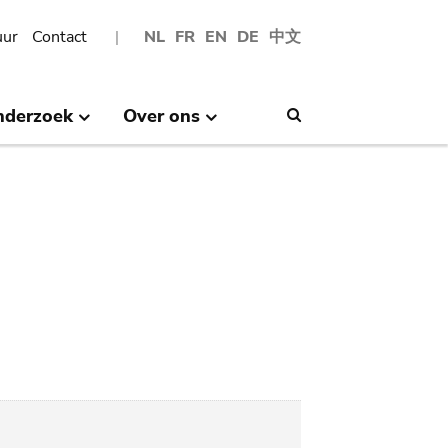
uur
Contact
NL
FR
EN
DE
中文
nderzoek
Over ons
Search