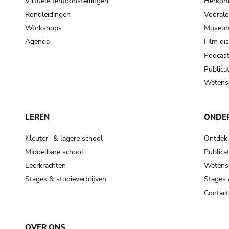
Virtuele tentoonstellingen
Herkoms
Rondleidingen
Voorale
Workshops
Museum
Agenda
Film di
Podcas
Publicat
Wetensc
LEREN
ONDE
Kleuter- & lagere school
Ontdek
Middelbare school
Publicat
Leerkrachten
Wetensc
Stages & studieverblijven
Stages 
Contact
OVER ONS