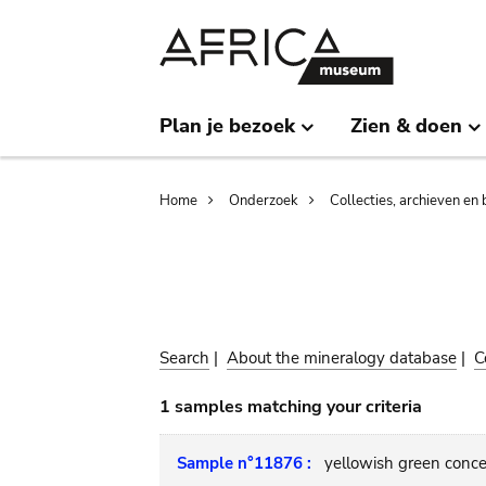
Skip
Skip
to
to
main
search
content
Plan je bezoek
Zien & doen
Breadcrumb
Home
Onderzoek
Collecties, archieven en 
Search
|
About the mineralogy database
|
C
1 samples matching your criteria
Sample n°11876 :
yellowish green conce