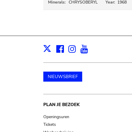
Minerals:
CHRYSOBERYL
Year:
1968
Facebook
Instagram
Youtube
Print
X
NIEUWSBRIEF
Main
PLAN JE BEZOEK
navigation
Openingsuren
Tickets