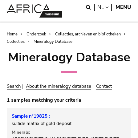
Skip
Skip
Search
LANGUAGE
NL
MENU
to
to
main
search
content
Breadcrumb
Home
Onderzoek
Collecties, archieven en bibliotheken
Collecties
Mineralogy Database
Mineralogy Database
Search
|
About the mineralogy database
|
Contact
1 samples matching your criteria
Sample n°19825 :
sulfide matrix of gold deposit
Minerals: