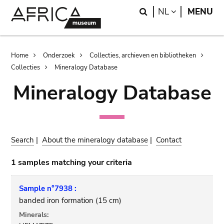
Skip
Skip
Search
LANGUAGE
NL
MENU
to
to
main
search
content
Breadcrumb
Home
Onderzoek
Collecties, archieven en bibliotheken
Collecties
Mineralogy Database
Mineralogy Database
Search
|
About the mineralogy database
|
Contact
1 samples matching your criteria
Sample n°7938 :
banded iron formation (15 cm)
Minerals: