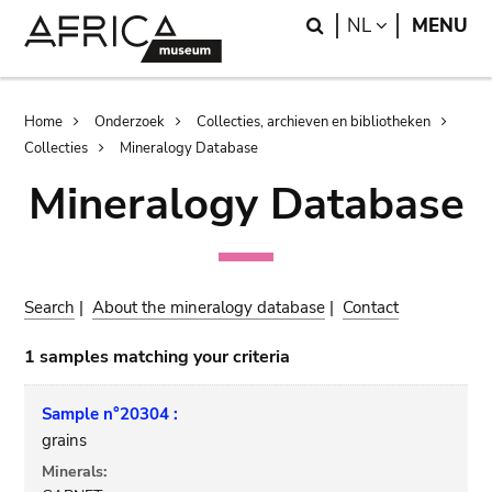
Skip
Skip
Search
LANGUAGE
NL
MENU
to
to
main
search
content
Breadcrumb
Home
Onderzoek
Collecties, archieven en bibliotheken
Collecties
Mineralogy Database
Mineralogy Database
Search
|
About the mineralogy database
|
Contact
1 samples matching your criteria
Sample n°20304 :
grains
Minerals: