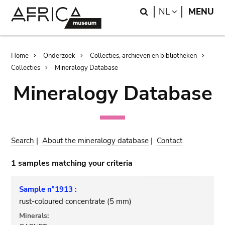
Skip
Skip
Search
LANGUAGE
NL
MENU
to
to
main
search
content
Breadcrumb
Home
Onderzoek
Collecties, archieven en bibliotheken
Collecties
Mineralogy Database
Mineralogy Database
Search
|
About the mineralogy database
|
Contact
1 samples matching your criteria
Sample n°1913 :
rust-coloured concentrate (5 mm)
Minerals: