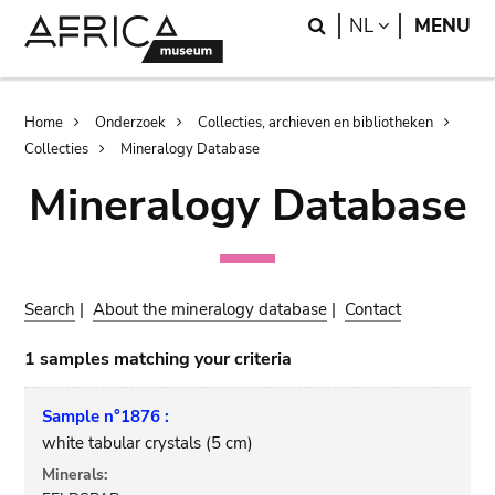
Skip
Skip
Search
LANGUAGE
NL
MENU
to
to
main
search
content
Breadcrumb
Home
Onderzoek
Collecties, archieven en bibliotheken
Collecties
Mineralogy Database
Mineralogy Database
Search
|
About the mineralogy database
|
Contact
1 samples matching your criteria
Sample n°1876 :
white tabular crystals (5 cm)
Minerals: