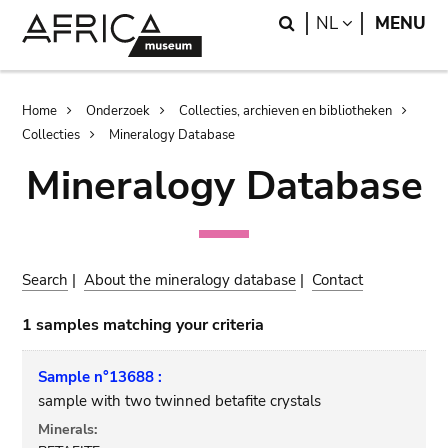
Skip
Skip
Search
LANGUAGE
NL
MENU
to
to
main
search
content
Breadcrumb
Home
Onderzoek
Collecties, archieven en bibliotheken
Collecties
Mineralogy Database
Mineralogy Database
Search
|
About the mineralogy database
|
Contact
1 samples matching your criteria
Sample n°13688 :
sample with two twinned betafite crystals
Minerals: