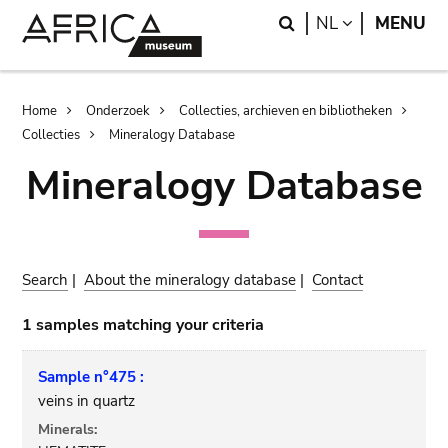
Skip
Skip
Search
LANGUAGE
NL
MENU
to
to
main
search
content
Breadcrumb
Home
Onderzoek
Collecties, archieven en bibliotheken
Collecties
Mineralogy Database
Mineralogy Database
Search
|
About the mineralogy database
|
Contact
1 samples matching your criteria
Sample n°475 :
veins in quartz
Minerals: