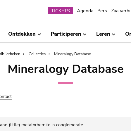
Submenu
TICKETS
Agenda
Pers
Zaalverh
Ontdekken
Participeren
Leren
O
bibliotheken
Collecties
Mineralogy Database
Mineralogy Database
ontact
and (little) metatorbernite in conglomerate