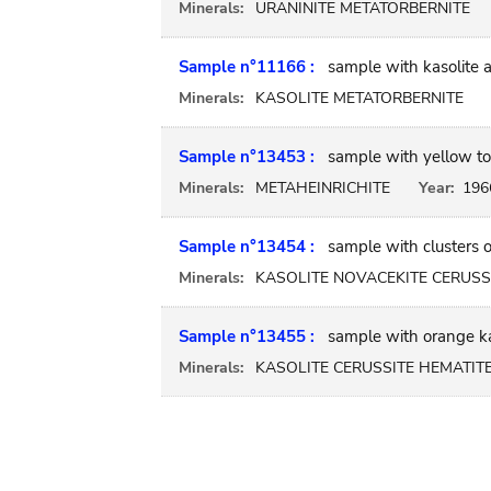
Minerals:
URANINITE METATORBERNITE
Sample n°11166 :
sample with kasolite a
Minerals:
KASOLITE METATORBERNITE
Sample n°13453 :
sample with yellow to
Minerals:
METAHEINRICHITE
Year:
196
Sample n°13454 :
sample with clusters o
Minerals:
KASOLITE NOVACEKITE CERUSS
Sample n°13455 :
sample with orange kas
Minerals:
KASOLITE CERUSSITE HEMATIT