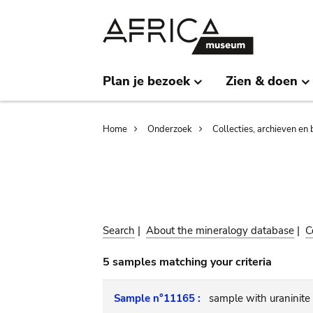
Skip
Skip
to
to
main
search
content
Plan je bezoek
Zien & doen
Breadcrumb
Home
Onderzoek
Collecties, archieven en 
Search
|
About the mineralogy database
|
C
5 samples matching your criteria
Sample n°11165 :
sample with uraninite 