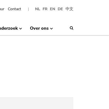
uur
Contact
NL
FR
EN
DE
中文
nderzoek
Over ons
Search