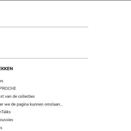
EKKEN
es
t PROCHE
t van de collecties
er we de pagina kunnen omslaan…
Talks
scussies
ts