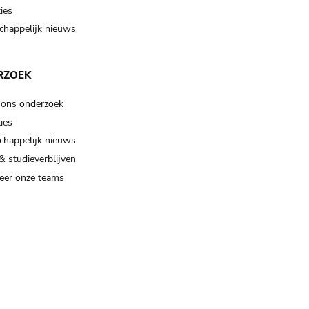
ies
happelijk nieuws
RZOEK
 ons onderzoek
ies
happelijk nieuws
& studieverblijven
eer onze teams