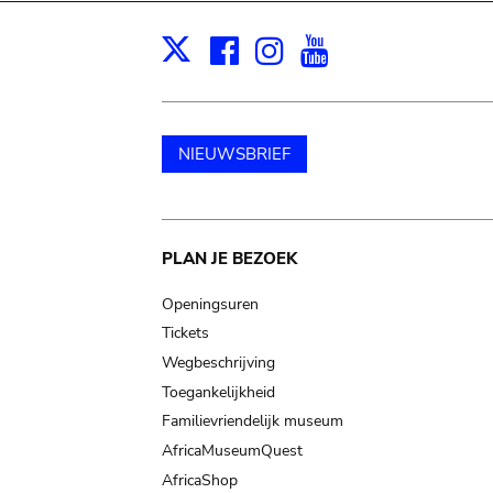
Facebook
Instagram
Youtube
Print
X
NIEUWSBRIEF
Main
PLAN JE BEZOEK
navigation
Openingsuren
Tickets
Wegbeschrijving
Toegankelijkheid
Familievriendelijk museum
AfricaMuseumQuest
AfricaShop