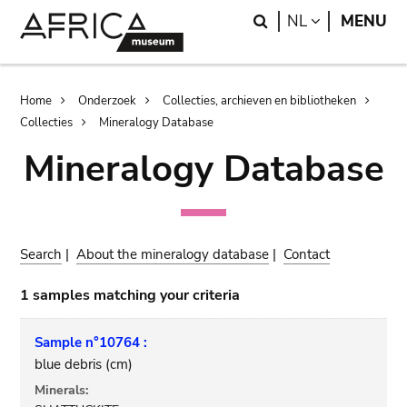
Skip
Skip
Search
LANGUAGE
NL
MENU
to
to
main
search
content
Breadcrumb
Home
Onderzoek
Collecties, archieven en bibliotheken
Collecties
Mineralogy Database
Mineralogy Database
Search
|
About the mineralogy database
|
Contact
1 samples matching your criteria
Sample n°10764 :
blue debris (cm)
Minerals: